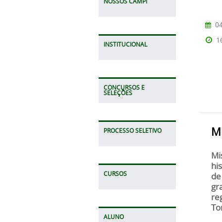
NOSSOS CAMPI
04
1
INSTITUCIONAL
CONCURSOS E
SELEÇÕES
Mi
PROCESSO SELETIVO
Mi
hi
CURSOS
de
gr
re
Tor
ALUNO