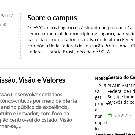
/01/17
Sobre o campus
6h04
O IFS/Campus Lagarto está situado no povoado Car
centro comercial do município de Lagarto, na região
parte da estrutura administrativa do Instituto Feder
compõe a Rede Federal de Educação Profissional, Ci
Federal. História Brasil, década de 90. A...
Gestão do C
Notice
:
ssão, Visão e Valores
Trying
PLANEJAMENT
to
Federal de Ed
ssão Desenvolver cidadãos
Sergipe fome
get
stórico-críticos por meio da oferta
através da co
property
 ensino público de excelência,
of
atuito e inovador, com foco na
04/01/17
non-
gião centro-sul do Estado. Visão
object
nar-se,...
in