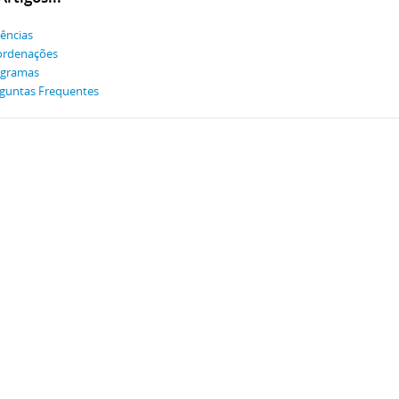
ências
ordenações
ogramas
guntas Frequentes