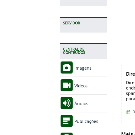
SERVIDOR
CENTRAL DE
CONTEÚDOS
Imagens
Dire
Dire
Vídeos
ende
spam
para
Áudios
0
Publicações
Mais A