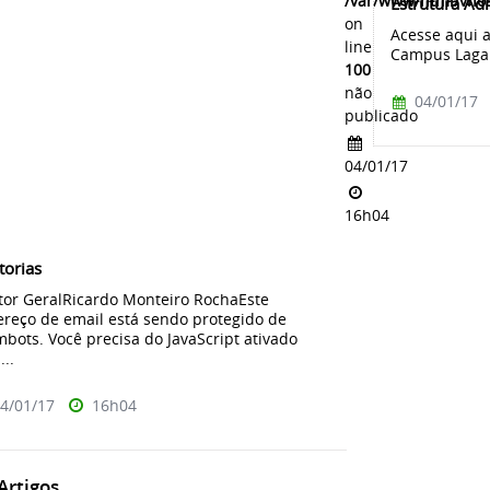
/var/www/html/vhos
Estrutura Ad
on
Acesse aqui a
line
Campus Laga
100
não
04/01/17
publicado
04/01/17
16h04
torias
tor GeralRicardo Monteiro RochaEste
reço de email está sendo protegido de
bots. Você precisa do JavaScript ativado
...
4/01/17
16h04
rtigos...