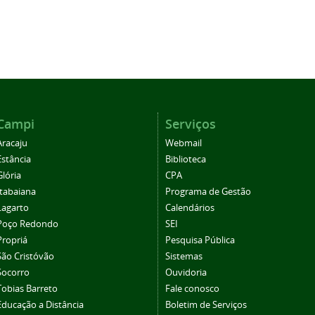
Campi
Serviços
Aracaju
Webmail
Estância
Biblioteca
Glória
CPA
Itabaiana
Programa de Gestão
Lagarto
Calendários
Poço Redondo
SEI
Propriá
Pesquisa Pública
São Cristóvão
Sistemas
Socorro
Ouvidoria
Tobias Barreto
Fale conosco
Educação a Distância
Boletim de Serviços