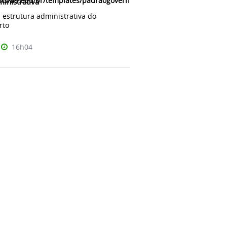
ts/ifs.edu.br/templates/padraogoverno01/html/com_content/categ
ministrativa
 estrutura administrativa do
rto
16h04