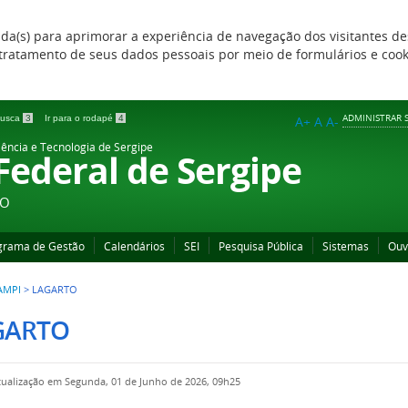
zada(s) para aprimorar a experiência de navegação dos visitantes de
 e tratamento de seus dados pessoais por meio de formulários e coo
ADMINISTRAR S
 busca
3
Ir para o rodapé
4
A+
A
A-
iência e Tecnologia de Sergipe
 Federal de Sergipe
ÃO
grama de Gestão
Calendários
SEI
Pesquisa Pública
Sistemas
Ouv
AMPI
>
LAGARTO
GARTO
tualização em Segunda, 01 de Junho de 2026, 09h25