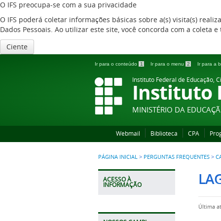
O IFS preocupa-se com a sua privacidade
O IFS poderá coletar informações básicas sobre a(s) visita(s) reali
Dados Pessoais. Ao utilizar este site, você concorda com a coleta
Ciente
Ir para o conteúdo
1
Ir para o menu
2
Ir para a
Instituto Federal de Educação, C
Instituto
MINISTÉRIO DA EDUCAÇ
Webmail
Biblioteca
CPA
Pro
PÁGINA INICIAL
>
PERGUNTAS FREQUENTES
>
C
LA
ACESSO À
INFORMAÇÃO
Última a