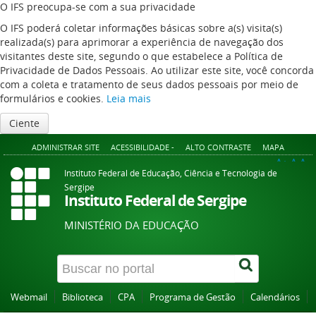
O IFS preocupa-se com a sua privacidade
O IFS poderá coletar informações básicas sobre a(s) visita(s)
realizada(s) para aprimorar a experiência de navegação dos
visitantes deste site, segundo o que estabelece a Política de
Privacidade de Dados Pessoais. Ao utilizar este site, você concorda
com a coleta e tratamento de seus dados pessoais por meio de
formulários e cookies.
Leia mais
Ciente
ADMINISTRAR SITE
ACESSIBILIDADE -
ALTO CONTRASTE
MAPA
A+
A
A-
Instituto Federal de Educação, Ciência e Tecnologia de
Sergipe
Instituto Federal de Sergipe
MINISTÉRIO DA EDUCAÇÃO
Webmail
Biblioteca
CPA
Programa de Gestão
Calendários