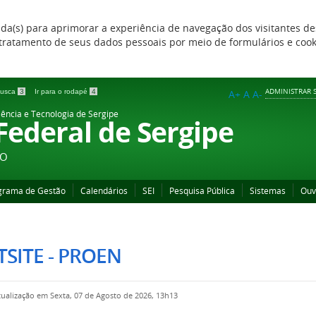
zada(s) para aprimorar a experiência de navegação dos visitantes de
 e tratamento de seus dados pessoais por meio de formulários e coo
ADMINISTRAR S
 busca
3
Ir para o rodapé
4
A+
A
A-
iência e Tecnologia de Sergipe
 Federal de Sergipe
ÃO
grama de Gestão
Calendários
SEI
Pesquisa Pública
Sistemas
Ouv
SITE - PROEN
tualização em Sexta, 07 de Agosto de 2026, 13h13