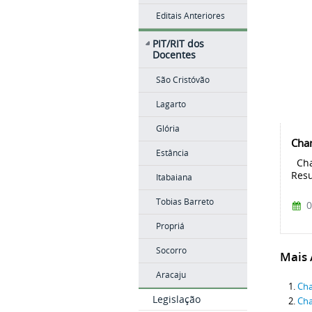
Editais Anteriores
PIT/RIT dos
Docentes
São Cristóvão
Lagarto
Glória
Cha
Estância
Cham
Resu
Itabaiana
Tobias Barreto
0
Propriá
Socorro
Mais A
Aracaju
Cha
Legislação
Cha