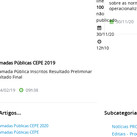
line
sobre as nor
100
operacionaliz
não
publicado
30/11/20
30/11/20
12h10
madas Públicas CEPE 2019
ada Pública Inscritos Resultado Preliminar
ltado Final
4/02/19
09h38
rtigos...
Subcategoria
madas Públicas CEPE 2020
Notícias P
madas Públicas CEPE
Editais - Pr