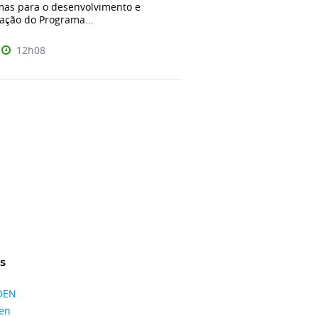
mas para o desenvolvimento e
ação do Programa...
12h08
s
ROEN
oen