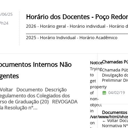
/06/25
Horário dos Docentes - Poço Redo
7h24
2026 - Horário geral - Horário individual - Horário
__________________________________________________
2025 - Horário Individual - Horário Acadêmico
Chamadas Pú
Notice
:
ocumentos Internos Não
Trying
Chamada Públ
igentes
to
Divulgação do
Preliminar Di
get
property
Voltar Documento Descrição
04/02/19
of
gulamento dos Colegiados dos
non-
rso de Graduação (20) REVOGADA
object
la Resolução n°...
in
Documentos I
/var/www/html/vhos
← Voltar Doc
on
Normativa Nº 