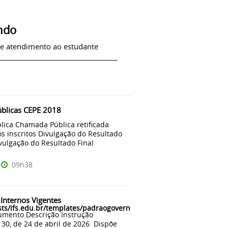
ndo
 de atendimento ao estudante
__________________________________
blicas CEPE 2018
ica Chamada Pública retificada
s inscritos Divulgação do Resultado
vulgação do Resultado Final
09h38
nternos Vigentes
ts/ifs.edu.br/templates/padraogoverno01/html/com_content/categ
umento Descrição Instrução
30, de 24 de abril de 2026 Dispõe