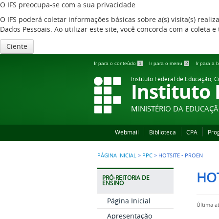
O IFS preocupa-se com a sua privacidade
O IFS poderá coletar informações básicas sobre a(s) visita(s) reali
Dados Pessoais. Ao utilizar este site, você concorda com a coleta
Ciente
Ir para o conteúdo
1
Ir para o menu
2
Ir para a
Instituto Federal de Educação, C
Instituto
MINISTÉRIO DA EDUCAÇ
Webmail
Biblioteca
CPA
Pro
PÁGINA INICIAL
>
PPC
>
HOTSITE - PROEN
HOT
PRÓ-REITORIA DE
ENSINO
Página Inicial
Última a
Apresentação