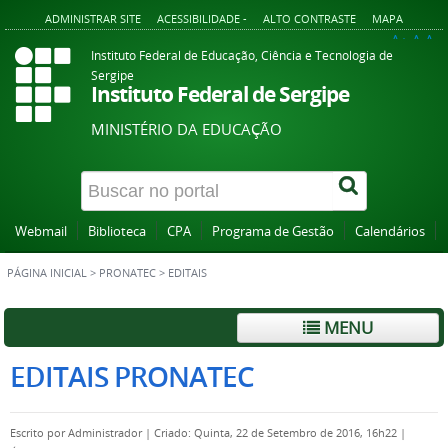
ADMINISTRAR SITE
ACESSIBILIDADE -
ALTO CONTRASTE
MAPA
A+
A
A-
Instituto Federal de Educação, Ciência e Tecnologia de
Sergipe
Instituto Federal de Sergipe
MINISTÉRIO DA EDUCAÇÃO
Webmail
Biblioteca
CPA
Programa de Gestão
Calendários
PÁGINA INICIAL
>
PRONATEC
>
EDITAIS
MENU
EDITAIS PRONATEC
Escrito por
Administrador
|
Criado: Quinta, 22 de Setembro de 2016, 16h22
|