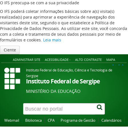
O IFS preocupa-se com a sua privacidade
O IFS poderá coletar informações básicas sobre a(s) visita(s)
realizada(s) para aprimorar a experiência de navegação dos
visitantes deste site, segundo o que estabelece a Política de
Privacidade de Dados Pessoais. Ao utilizar este site, você concorda
com a coleta e tratamento de seus dados pessoais por meio de
formulários e cookies.
Leia mais
Ciente
ADMINISTRAR SITE
ACESSIBILIDADE -
ALTO CONTRASTE
MAPA
A+
A
A-
Instituto Federal de Educação, Ciência e Tecnologia de
Sergipe
Instituto Federal de Sergipe
MINISTÉRIO DA EDUCAÇÃO
Webmail
Biblioteca
CPA
Programa de Gestão
Calendários