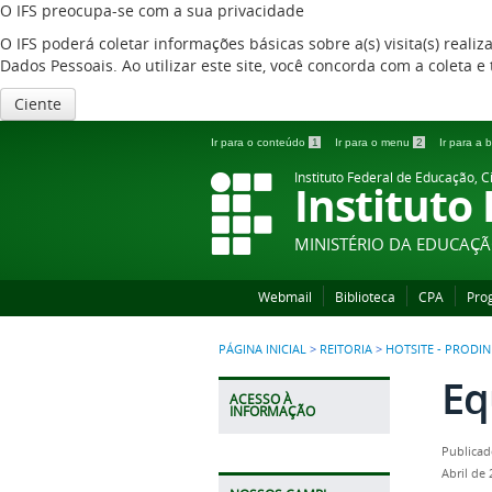
O IFS preocupa-se com a sua privacidade
O IFS poderá coletar informações básicas sobre a(s) visita(s) reali
Dados Pessoais. Ao utilizar este site, você concorda com a coleta
Ciente
Ir para o conteúdo
1
Ir para o menu
2
Ir para a
Instituto Federal de Educação, C
Instituto
MINISTÉRIO DA EDUCAÇ
Webmail
Biblioteca
CPA
Pro
PÁGINA INICIAL
>
REITORIA
>
HOTSITE - PRODIN
Eq
ACESSO À
INFORMAÇÃO
Publicad
Abril de