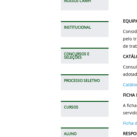
NOSSOS CAMPI
EQUIP
INSTITUCIONAL
Consid
pelo t
de tra
CONCURSOS E
CATÁL
SELEÇÕES
Consul
adotad
PROCESSO SELETIVO
Catálo
FICHA 
A fich
CURSOS
servid
Ficha 
RESPO
ALUNO