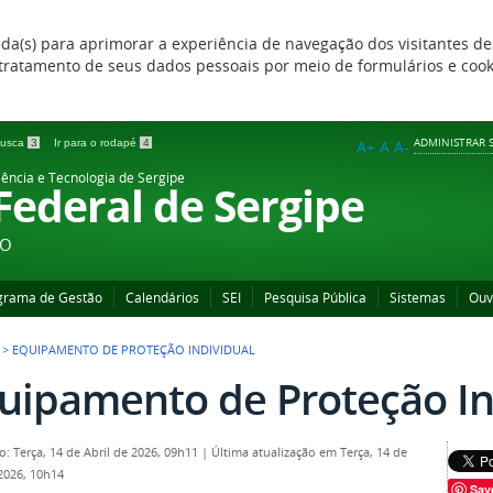
zada(s) para aprimorar a experiência de navegação dos visitantes de
 e tratamento de seus dados pessoais por meio de formulários e coo
ADMINISTRAR S
 busca
3
Ir para o rodapé
4
A+
A
A-
iência e Tecnologia de Sergipe
 Federal de Sergipe
ÃO
grama de Gestão
Calendários
SEI
Pesquisa Pública
Sistemas
Ouv
>
EQUIPAMENTO DE PROTEÇÃO INDIVIDUAL
uipamento de Proteção In
o: Terça, 14 de Abril de 2026, 09h11
|
Última atualização em Terça, 14 de
 2026, 10h14
Sav