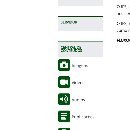
O IFS,
aos ser
SERVIDOR
O IFS,
como m
FLUXO
CENTRAL DE
CONTEÚDOS
Imagens
Vídeos
Áudios
Publicações