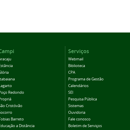
Campi
Serviços
Aracaju
Webmail
Estância
Biblioteca
Glória
CPA
Itabaiana
Programa de Gestão
Lagarto
Calendários
Poço Redondo
SEI
Propriá
Pesquisa Pública
São Cristóvão
Sistemas
Socorro
Ouvidoria
Tobias Barreto
Fale conosco
Educação a Distância
Boletim de Serviços