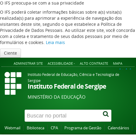
O IFS preocupa-se com a sua privacidade
O IFS poderá coletar informações básicas sobre a(s) visita(s)
realizada(s) para aprimorar a experiência de navegação dos
visitantes deste site, segundo o que estabelece a Política de
Privacidade de Dados Pessoais. Ao utilizar este site, você concorda
com a coleta e tratamento de seus dados pessoais por meio de
formulários e cookies.
Leia mais
Ciente
ADMINISTRAR SITE
ACESSIBILIDADE -
ALTO CONTRASTE
MAPA
A+
A
A-
Instituto Federal de Educação, Ciência e Tecnologia de
Sergipe
Instituto Federal de Sergipe
MINISTÉRIO DA EDUCAÇÃO
Webmail
Biblioteca
CPA
Programa de Gestão
Calendários