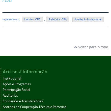
/ 2021
registrado em:
Hotsite - CPA
,
Relatórios CPA
,
Avaliação Institucional
Voltar para o topo
Acesso à Informação
Institucional
Ações e Programas
Participação Social
Auditorias
Convênios e Transferências
Acordos de Cooperação Técnica e Parcerias