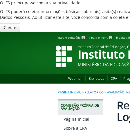
O IFS preocupa-se com a sua privacidade
O IFS poderá coletar informações básicas sobre a(s) visita(s) reali
Dados Pessoais. Ao utilizar este site, você concorda com a coleta
Ciente
Ir para o conteúdo
1
Ir para o menu
2
Ir para a
Instituto Federal de Educação, C
Instituto
MINISTÉRIO DA EDUCAÇ
Webmail
Biblioteca
CPA
Pro
PÁGINA INICIAL
>
RELATÓRIOS
>
AVALIAÇÃO IN
Re
COMISSÃO PRÓPRIA DE
AVALIAÇÃO
Lo
Página Inicial
Sobre a CPA