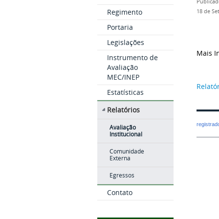
Publicad
Regimento
18 de Se
Portaria
Legislações
Mais I
Instrumento de
Avaliação
MEC/INEP
Relató
Estatísticas
Relatórios
registra
Avaliação
Institucional
Comunidade
Externa
Egressos
Contato