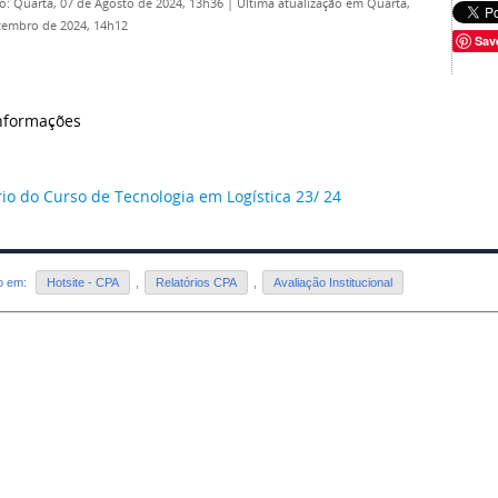
o: Quarta, 07 de Agosto de 2024, 13h36
|
Última atualização em Quarta,
tembro de 2024, 14h12
Sav
nformações
rio do Curso de Tecnologia em Logística 23/ 24
do em:
Hotsite - CPA
,
Relatórios CPA
,
Avaliação Institucional