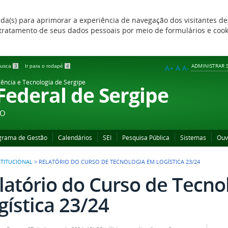
zada(s) para aprimorar a experiência de navegação dos visitantes de
 e tratamento de seus dados pessoais por meio de formulários e coo
ADMINISTRAR S
 busca
3
Ir para o rodapé
4
A+
A
A-
iência e Tecnologia de Sergipe
 Federal de Sergipe
ÃO
grama de Gestão
Calendários
SEI
Pesquisa Pública
Sistemas
Ouv
STITUCIONAL
>
RELATÓRIO DO CURSO DE TECNOLOGIA EM LOGÍSTICA 23/24
latório do Curso de Tecno
gística 23/24