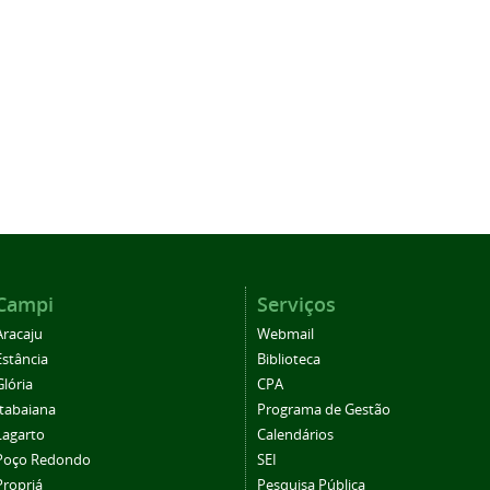
Campi
Serviços
Aracaju
Webmail
Estância
Biblioteca
Glória
CPA
Itabaiana
Programa de Gestão
Lagarto
Calendários
Poço Redondo
SEI
Propriá
Pesquisa Pública