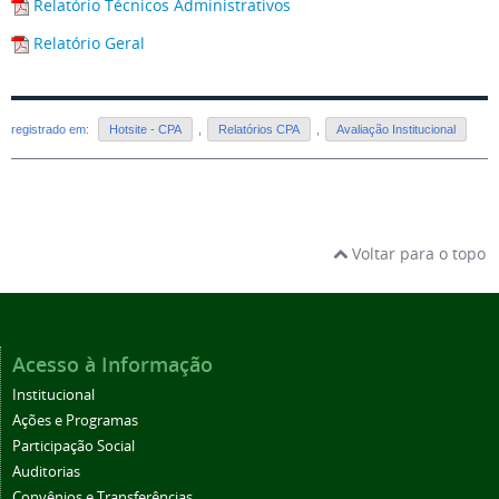
Relatório Técnicos Administrativos
Relatório Geral
registrado em:
Hotsite - CPA
,
Relatórios CPA
,
Avaliação Institucional
Voltar para o topo
Acesso à Informação
Institucional
Ações e Programas
Participação Social
Auditorias
Convênios e Transferências