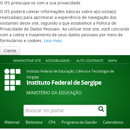
O IFS preocupa-se com a sua privacidade
O IFS poderá coletar informações básicas sobre a(s) visita(s)
realizada(s) para aprimorar a experiência de navegação dos
visitantes deste site, segundo o que estabelece a Política de
Privacidade de Dados Pessoais. Ao utilizar este site, você concorda
com a coleta e tratamento de seus dados pessoais por meio de
formulários e cookies.
Leia mais
Ciente
ADMINISTRAR SITE
ACESSIBILIDADE -
ALTO CONTRASTE
MAPA
A+
A
A-
Instituto Federal de Educação, Ciência e Tecnologia de
Sergipe
Instituto Federal de Sergipe
MINISTÉRIO DA EDUCAÇÃO
Webmail
Biblioteca
CPA
Programa de Gestão
Calendários