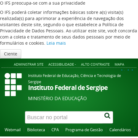
O IFS preocupa-se com a sua privacidade
O IFS poderá coletar informações básicas sobre a(s) visita(s)
realizada(s) para aprimorar a experiência de navegação dos
visitantes deste site, segundo o que estabelece a Política de
Privacidade de Dados Pessoais. Ao utilizar este site, você concorda
com a coleta e tratamento de seus dados pessoais por meio de
formulários e cookies.
Leia mais
Ciente
ADMINISTRAR SITE
ACESSIBILIDADE -
ALTO CONTRASTE
MAPA
A+
A
A-
Instituto Federal de Educação, Ciência e Tecnologia de
Sergipe
Instituto Federal de Sergipe
MINISTÉRIO DA EDUCAÇÃO
Webmail
Biblioteca
CPA
Programa de Gestão
Calendários