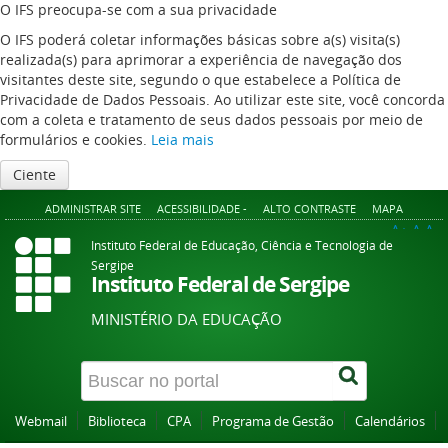
O IFS preocupa-se com a sua privacidade
O IFS poderá coletar informações básicas sobre a(s) visita(s)
realizada(s) para aprimorar a experiência de navegação dos
visitantes deste site, segundo o que estabelece a Política de
Privacidade de Dados Pessoais. Ao utilizar este site, você concorda
com a coleta e tratamento de seus dados pessoais por meio de
formulários e cookies.
Leia mais
Ciente
ADMINISTRAR SITE
ACESSIBILIDADE -
ALTO CONTRASTE
MAPA
A+
A
A-
Instituto Federal de Educação, Ciência e Tecnologia de
Sergipe
Instituto Federal de Sergipe
MINISTÉRIO DA EDUCAÇÃO
Webmail
Biblioteca
CPA
Programa de Gestão
Calendários