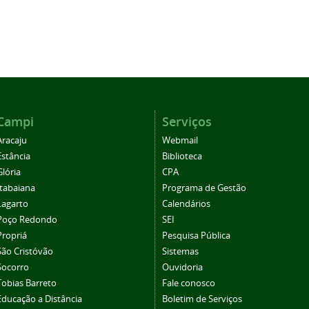
Campi
Serviços
Aracaju
Webmail
Estância
Biblioteca
Glória
CPA
Itabaiana
Programa de Gestão
Lagarto
Calendários
Poço Redondo
SEI
Propriá
Pesquisa Pública
São Cristóvão
Sistemas
Socorro
Ouvidoria
Tobias Barreto
Fale conosco
Educação a Distância
Boletim de Serviços