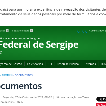
zada(s) para aprimorar a experiência de navegação dos visitantes de
 e tratamento de seus dados pessoais por meio de formulários e coo
ADMINISTRAR S
 busca
3
Ir para o rodapé
4
A+
A
A-
iência e Tecnologia de Sergipe
 Federal de Sergipe
ÃO
grama de Gestão
Calendários
SEI
Pesquisa Pública
Sistemas
Ouv
 - PRODIN
>
DOCUMENTOS
cumentos
o: Segunda, 17 de Outubro de 2022, 09h02
|
Última atualização em Terça,
nho de 2026, 14h56
Sav