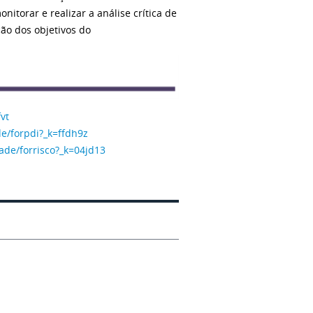
nitorar e realizar a análise crítica de
ão dos objetivos do
vt
de/forpdi?_k=ffdh9z
ade/forrisco?_k=04jd13