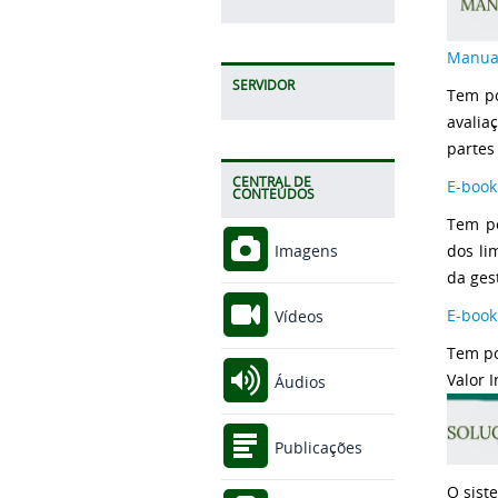
Manual
SERVIDOR
Tem po
avalia
partes
CENTRAL DE
E-book
CONTEÚDOS
Tem po
dos li
Imagens
da gest
E-book
Vídeos
Tem po
Valor 
Áudios
Publicações
O sis