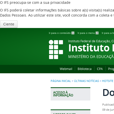
O IFS preocupa-se com a sua privacidade
O IFS poderá coletar informações básicas sobre a(s) visita(s) reali
Dados Pessoais. Ao utilizar este site, você concorda com a coleta
Ciente
Ir para o conteúdo
1
Ir para o menu
2
Ir para a
Instituto Federal de Educação, C
Instituto
MINISTÉRIO DA EDUCAÇ
Webmail
Biblioteca
CPA
Pro
PÁGINA INICIAL
>
ÚLTIMAS NOTÍCIAS
>
HOTSITE
Do
ACESSO À
INFORMAÇÃO
Publicad
09 de Ju