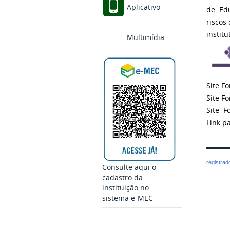
Aplicativo
de Educ
riscos
instit
Multimídia
Site F
Site F
Site F
Link p
registra
Consulte aqui o
cadastro da
instituição no
sistema e-MEC