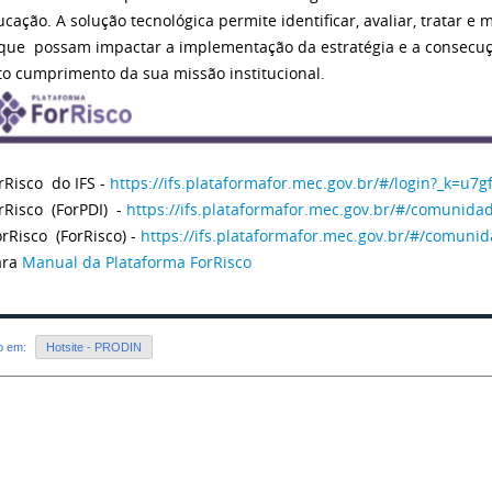
ação. A solução tecnológica permite identificar, avaliar, tratar e mo
 que possam impactar a implementação da estratégia e a consecuç
uto cumprimento da sua missão institucional.
orRisco do IFS -
https://ifs.plataformafor.mec.gov.br/#/login?_k=u7gf
orRisco (ForPDI) -
https://ifs.plataformafor.mec.gov.br/#/comunida
orRisco (ForRisco) -
https://ifs.plataformafor.mec.gov.br/#/comunid
ara
Manual da Plataforma ForRisco
do em:
Hotsite - PRODIN