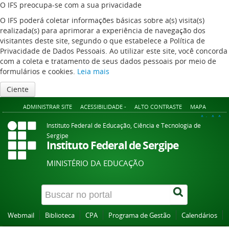
O IFS preocupa-se com a sua privacidade
O IFS poderá coletar informações básicas sobre a(s) visita(s)
realizada(s) para aprimorar a experiência de navegação dos
visitantes deste site, segundo o que estabelece a Política de
Privacidade de Dados Pessoais. Ao utilizar este site, você concorda
com a coleta e tratamento de seus dados pessoais por meio de
formulários e cookies.
Leia mais
Ciente
ADMINISTRAR SITE
ACESSIBILIDADE -
ALTO CONTRASTE
MAPA
A+
A
A-
Instituto Federal de Educação, Ciência e Tecnologia de
Sergipe
Instituto Federal de Sergipe
MINISTÉRIO DA EDUCAÇÃO
Webmail
Biblioteca
CPA
Programa de Gestão
Calendários