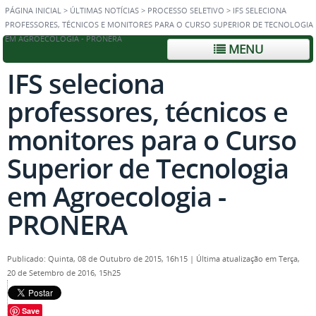
PÁGINA INICIAL
>
ÚLTIMAS NOTÍCIAS
>
PROCESSO SELETIVO
>
IFS SELECIONA
PROFESSORES, TÉCNICOS E MONITORES PARA O CURSO SUPERIOR DE TECNOLOGIA
EM AGROECOLOGIA - PRONERA
MENU
IFS seleciona
professores, técnicos e
monitores para o Curso
Superior de Tecnologia
em Agroecologia -
PRONERA
Publicado: Quinta, 08 de Outubro de 2015, 16h15
|
Última atualização em Terça,
20 de Setembro de 2016, 15h25
Save