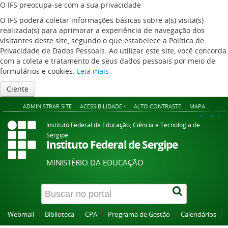
O IFS preocupa-se com a sua privacidade
O IFS poderá coletar informações básicas sobre a(s) visita(s)
realizada(s) para aprimorar a experiência de navegação dos
visitantes deste site, segundo o que estabelece a Política de
Privacidade de Dados Pessoais. Ao utilizar este site, você concorda
com a coleta e tratamento de seus dados pessoais por meio de
formulários e cookies.
Leia mais
Ciente
ADMINISTRAR SITE
ACESSIBILIDADE -
ALTO CONTRASTE
MAPA
A+
A
A-
Instituto Federal de Educação, Ciência e Tecnologia de
Sergipe
Instituto Federal de Sergipe
MINISTÉRIO DA EDUCAÇÃO
Webmail
Biblioteca
CPA
Programa de Gestão
Calendários