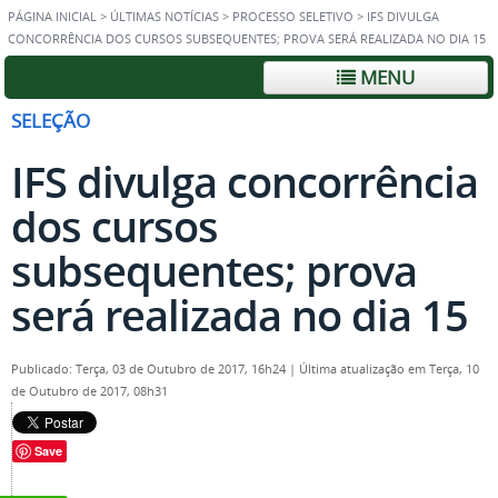
PÁGINA INICIAL
>
ÚLTIMAS NOTÍCIAS
>
PROCESSO SELETIVO
>
IFS DIVULGA
CONCORRÊNCIA DOS CURSOS SUBSEQUENTES; PROVA SERÁ REALIZADA NO DIA 15
MENU
SELEÇÃO
IFS divulga concorrência
dos cursos
subsequentes; prova
será realizada no dia 15
Publicado: Terça, 03 de Outubro de 2017, 16h24
|
Última atualização em Terça, 10
de Outubro de 2017, 08h31
Save