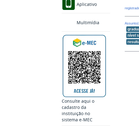
Aplicativo
registra
Multimídia
Assunto(
gradu
nível 
result
Consulte aqui o
cadastro da
instituição no
sistema e-MEC