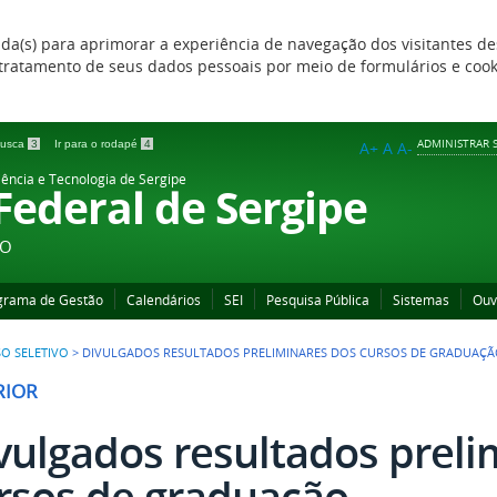
zada(s) para aprimorar a experiência de navegação dos visitantes de
 e tratamento de seus dados pessoais por meio de formulários e coo
ADMINISTRAR S
 busca
3
Ir para o rodapé
4
A+
A
A-
iência e Tecnologia de Sergipe
 Federal de Sergipe
ÃO
grama de Gestão
Calendários
SEI
Pesquisa Pública
Sistemas
Ouv
O SELETIVO
>
DIVULGADOS RESULTADOS PRELIMINARES DOS CURSOS DE GRADUAÇ
RIOR
vulgados resultados preli
rsos de graduação