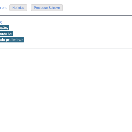
do em:
Notícias
,
Processo Seletivo
s):
ação,
superior
ado preliminar