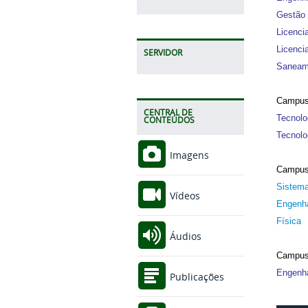
Gestão 
Licenci
Licenci
SERVIDOR
Saneam
Campus
CENTRAL DE
Tecnolo
CONTEÚDOS
Tecnolo
Imagens
Campus
Sistema
Vídeos
Engenha
Física
Áudios
Campus
Engenha
Publicações