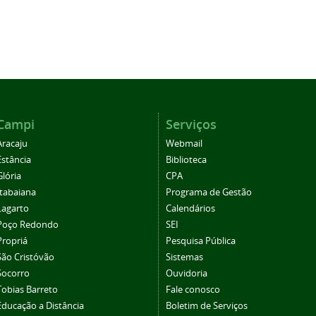
Campi
Serviços
Aracaju
Webmail
Estância
Biblioteca
Glória
CPA
Itabaiana
Programa de Gestão
Lagarto
Calendários
Poço Redondo
SEI
Propriá
Pesquisa Pública
São Cristóvão
Sistemas
Socorro
Ouvidoria
Tobias Barreto
Fale conosco
Educação a Distância
Boletim de Serviços