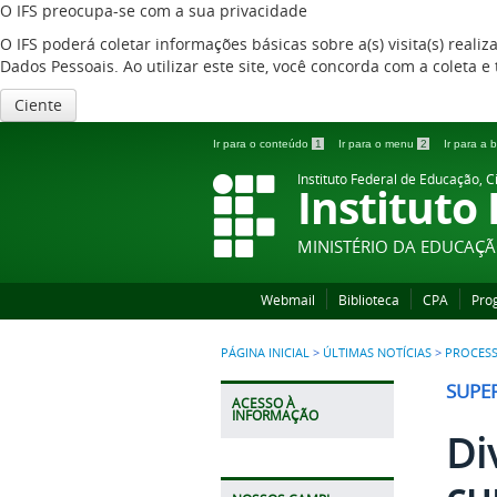
O IFS preocupa-se com a sua privacidade
O IFS poderá coletar informações básicas sobre a(s) visita(s) reali
Dados Pessoais. Ao utilizar este site, você concorda com a coleta
Ciente
Ir para o conteúdo
1
Ir para o menu
2
Ir para a
Instituto Federal de Educação, C
Instituto
MINISTÉRIO DA EDUCAÇ
Webmail
Biblioteca
CPA
Pro
PÁGINA INICIAL
>
ÚLTIMAS NOTÍCIAS
>
PROCESS
SUPE
ACESSO À
INFORMAÇÃO
Di
cu