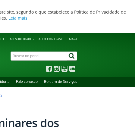
ste site, segundo o que estabelece a Política de Privacidade de
kies.
Leia mais
ITE
ACESSIBILIDADE -
ALTO CONTRASTE
MAPA
idoria
Fale conosco
Boletim de Serviços
ÃO
minares dos