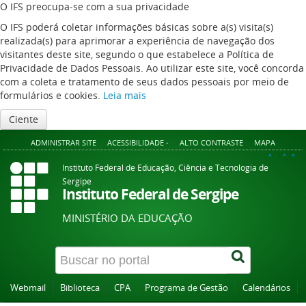
O IFS preocupa-se com a sua privacidade
O IFS poderá coletar informações básicas sobre a(s) visita(s)
realizada(s) para aprimorar a experiência de navegação dos
visitantes deste site, segundo o que estabelece a Política de
Privacidade de Dados Pessoais. Ao utilizar este site, você concorda
com a coleta e tratamento de seus dados pessoais por meio de
formulários e cookies.
Leia mais
Ciente
ADMINISTRAR SITE
ACESSIBILIDADE -
ALTO CONTRASTE
MAPA
A+
A
A-
Instituto Federal de Educação, Ciência e Tecnologia de
Sergipe
Instituto Federal de Sergipe
MINISTÉRIO DA EDUCAÇÃO
Webmail
Biblioteca
CPA
Programa de Gestão
Calendários