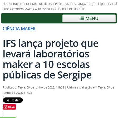
PÁGINA INICIAL
>
ÚLTIMAS NOTÍCIAS
>
PESQUISA
>
IFS LANÇA PROJETO QUE LEVARÁ
LABORATÓRIOS MAKER A 10 ESCOLAS PÚBLICAS DE SERGIPE
MENU
CIÊNCIA MAKER
IFS lança projeto que
levará laboratórios
maker a 10 escolas
públicas de Sergipe
Publicado: Terça, 09 de Junho de 2026, 11h08
|
Última atualização em Terça, 09 de
Junho de 2026, 11h08
Save