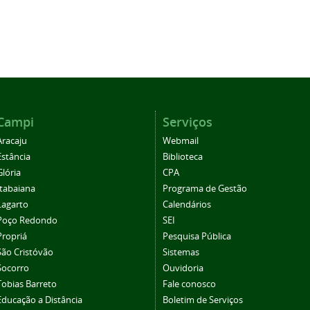
Campi
Serviços
Aracaju
Webmail
Estância
Biblioteca
Glória
CPA
Itabaiana
Programa de Gestão
Lagarto
Calendários
Poço Redondo
SEI
Propriá
Pesquisa Pública
São Cristóvão
Sistemas
Socorro
Ouvidoria
Tobias Barreto
Fale conosco
Educação a Distância
Boletim de Serviços