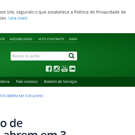
ste site, segundo o que estabelece a Política de Privacidade de
kies.
Leia mais
ITE
ACESSIBILIDADE -
ALTO CONTRASTE
MAPA
idoria
Fale conosco
Boletim de Serviços
ROS ABREM EM 3 DE JUNHO
to de
s abrem em 3