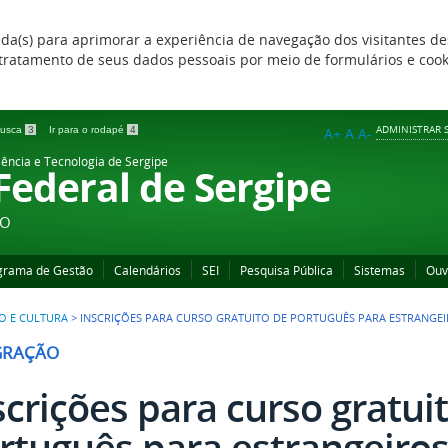
zada(s) para aprimorar a experiência de navegação dos visitantes de
 e tratamento de seus dados pessoais por meio de formulários e coo
ADMINISTRAR S
 busca
3
Ir para o rodapé
4
A+
A
A-
iência e Tecnologia de Sergipe
 Federal de Sergipe
ÃO
grama de Gestão
Calendários
SEI
Pesquisa Pública
Sistemas
Ouv
O E CULTURA
>
INSCRIÇÕES PARA CURSO GRATUITO DE PORTUGUÊS PARA ESTRANGEI
GRAÇÃO
scrições para curso gratui
rtuguês para estrangeiro