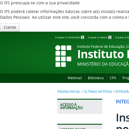
O IFS preocupa-se com a sua privacidade
O IFS poderá coletar informações básicas sobre a(s) visita(s) reali
Dados Pessoais. Ao utilizar este site, você concorda com a coleta
Ciente
Ir para o conteúdo
1
Ir para o menu
2
Ir para a
Instituto Federal de Educação, C
Instituto
MINISTÉRIO DA EDUCAÇ
Webmail
Biblioteca
CPA
Pro
PÁGINA INICIAL
>
ÚLTIMAS NOTÍCIAS
>
EXTENSÃ
INTE
ACESSO À
INFORMAÇÃO
In
po