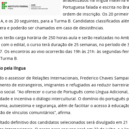
alfabetizados na língua materna 
Portuguesa falada e escrita no Br
ordem de inscrição. Os 20 primeir
A, e os 20 seguintes, para a Turma B. Candidatos classificados al
era e poderão ser chamados em caso de desistências.
as terão carga horária de 250 horas-aula e serão realizadas no Am
 com o edital, o curso terá duração de 25 semanas, no período de 3
7. Os encontros ao vivo ocorrerão das 19h às 21h: às segundas-feir
 Turma B.
ão pela língua
o o assessor de Relações Internacionais, Frederico Chaves Sampaio
mento de estrangeiros, imigrantes e refugiados ao reduzir barreir
ão social. “Ao oferecer o curso de Português como Língua Adicional,
idade e incentiva o diálogo intercultural. O domínio do portuguê
mia, autoestima e segurança, além de facilitar o acesso à educaçã
ão de vínculos comunitários”, afirma.
ltado definitivo dos candidatos selecionados será divulgado em 21 