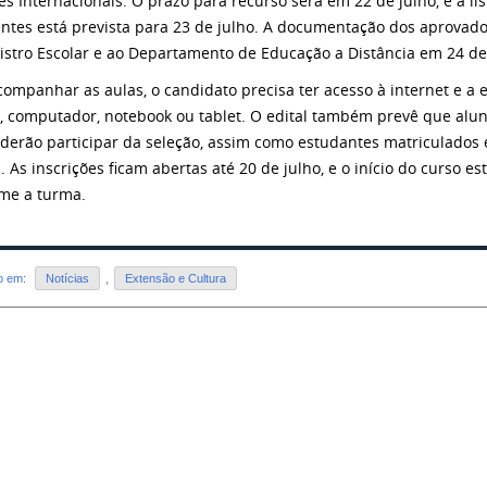
es Internacionais. O prazo para recurso será em 22 de julho, e a l
ntes está prevista para 23 de julho. A documentação dos aprova
istro Escolar e ao Departamento de Educação a Distância em 24 de
companhar as aulas, o candidato precisa ter acesso à internet e a
r, computador, notebook ou tablet. O edital também prevê que alu
derão participar da seleção, assim como estudantes matriculados
. As inscrições ficam abertas até 20 de julho, e o início do curso es
me a turma.
do em:
Notícias
,
Extensão e Cultura