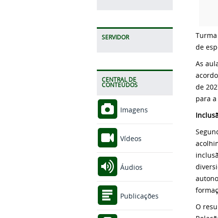
Turma 
SERVIDOR
de esp
As aul
acordo
CENTRAL DE
CONTEÚDOS
de 202
para a
Imagens
Inclus
Segund
Vídeos
acolhi
inclus
divers
Áudios
autono
formaç
Publicações
O resu