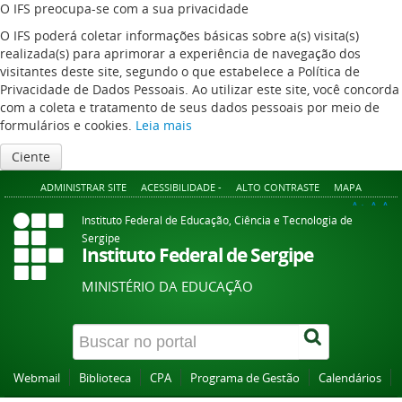
O IFS preocupa-se com a sua privacidade
O IFS poderá coletar informações básicas sobre a(s) visita(s)
realizada(s) para aprimorar a experiência de navegação dos
visitantes deste site, segundo o que estabelece a Política de
Privacidade de Dados Pessoais. Ao utilizar este site, você concorda
com a coleta e tratamento de seus dados pessoais por meio de
formulários e cookies.
Leia mais
Ciente
ADMINISTRAR SITE
ACESSIBILIDADE -
ALTO CONTRASTE
MAPA
A+
A
A-
Instituto Federal de Educação, Ciência e Tecnologia de
Sergipe
Instituto Federal de Sergipe
MINISTÉRIO DA EDUCAÇÃO
Webmail
Biblioteca
CPA
Programa de Gestão
Calendários