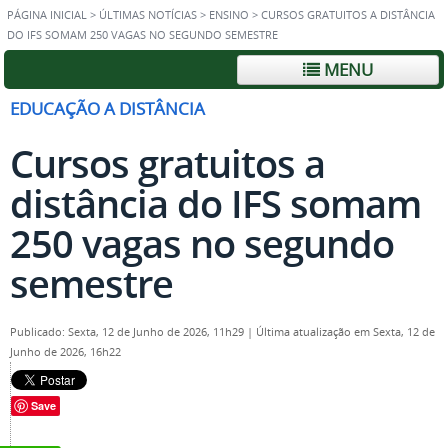
PÁGINA INICIAL
>
ÚLTIMAS NOTÍCIAS
>
ENSINO
>
CURSOS GRATUITOS A DISTÂNCIA
DO IFS SOMAM 250 VAGAS NO SEGUNDO SEMESTRE
MENU
EDUCAÇÃO A DISTÂNCIA
Cursos gratuitos a
distância do IFS somam
250 vagas no segundo
semestre
Publicado: Sexta, 12 de Junho de 2026, 11h29
|
Última atualização em Sexta, 12 de
Junho de 2026, 16h22
Save