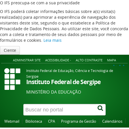
O IFS preocupa-se com a sua privacidade
O IFS poderá coletar informações básicas sobre a(s) visita(s)
realizada(s) para aprimorar a experiência de navegação dos
visitantes deste site, segundo o que estabelece a Política de
Privacidade de Dados Pessoais. Ao utilizar este site, você concorda
com a coleta e tratamento de seus dados pessoais por meio de
formulários e cookies.
Leia mais
Ciente
ADMINISTRAR SITE
ACESSIBILIDADE -
ALTO CONTRASTE
MAPA
A+
A
A-
Instituto Federal de Educação, Ciência e Tecnologia de
Sergipe
Instituto Federal de Sergipe
MINISTÉRIO DA EDUCAÇÃO
Webmail
Biblioteca
CPA
Programa de Gestão
Calendários