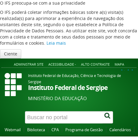
O IFS preocupa-se com a sua privacidade
O IFS poderá coletar informações básicas sobre a(s) visita(s)
realizada(s) para aprimorar a experiência de navegação dos
visitantes deste site, segundo o que estabelece a Política de
Privacidade de Dados Pessoais. Ao utilizar este site, você concorda
com a coleta e tratamento de seus dados pessoais por meio de
formulários e cookies.
Leia mais
Ciente
ADMINISTRAR SITE
ACESSIBILIDADE -
ALTO CONTRASTE
MAPA
A+
A
A-
Instituto Federal de Educação, Ciência e Tecnologia de
Sergipe
Instituto Federal de Sergipe
MINISTÉRIO DA EDUCAÇÃO
Webmail
Biblioteca
CPA
Programa de Gestão
Calendários