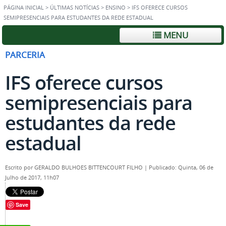
PÁGINA INICIAL
>
ÚLTIMAS NOTÍCIAS
>
ENSINO
>
IFS OFERECE CURSOS
SEMIPRESENCIAIS PARA ESTUDANTES DA REDE ESTADUAL
MENU
PARCERIA
IFS oferece cursos
semipresenciais para
estudantes da rede
estadual
Escrito por
GERALDO BULHOES BITTENCOURT FILHO
|
Publicado: Quinta, 06 de
Julho de 2017, 11h07
Save