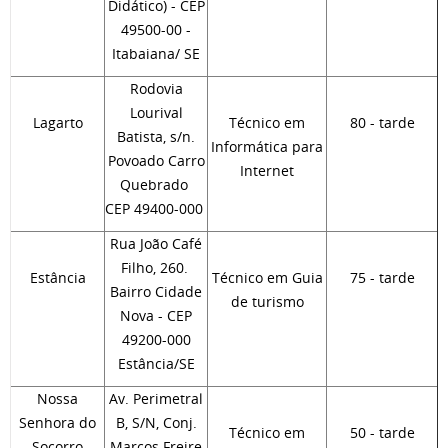
Didático) - CEP
49500-00 -
Itabaiana/ SE
Rodovia
Lourival
Lagarto
Técnico em
80 - tarde
Batista, s/n.
Informática para
Povoado Carro
Internet
Quebrado
CEP 49400-000
Rua João Café
Filho, 260.
Estância
Técnico em Guia
75 - tarde
Bairro Cidade
de turismo
Nova - CEP
49200-000
Estância/SE
Nossa
Av. Perimetral
Senhora do
B, S/N, Conj.
Técnico em
50 - tarde
Socorro
Marcos Freire