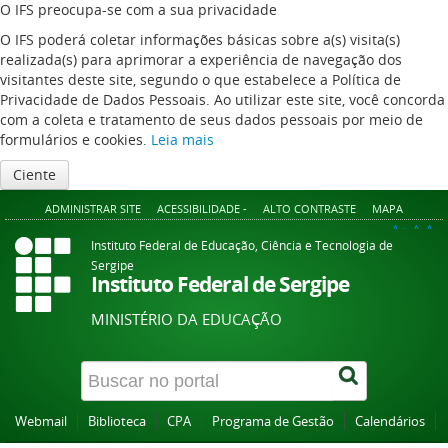
O IFS preocupa-se com a sua privacidade
O IFS poderá coletar informações básicas sobre a(s) visita(s)
realizada(s) para aprimorar a experiência de navegação dos
visitantes deste site, segundo o que estabelece a Política de
Privacidade de Dados Pessoais. Ao utilizar este site, você concorda
com a coleta e tratamento de seus dados pessoais por meio de
formulários e cookies.
Leia mais
Ciente
ADMINISTRAR SITE
ACESSIBILIDADE -
ALTO CONTRASTE
MAPA
A+
A
A-
Instituto Federal de Educação, Ciência e Tecnologia de
Sergipe
Instituto Federal de Sergipe
MINISTÉRIO DA EDUCAÇÃO
Webmail
Biblioteca
CPA
Programa de Gestão
Calendários