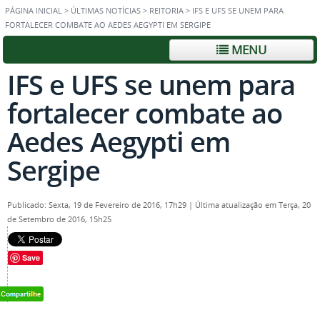
PÁGINA INICIAL
>
ÚLTIMAS NOTÍCIAS
>
REITORIA
>
IFS E UFS SE UNEM PARA
FORTALECER COMBATE AO AEDES AEGYPTI EM SERGIPE
MENU
IFS e UFS se unem para
fortalecer combate ao
Aedes Aegypti em
Sergipe
Publicado: Sexta, 19 de Fevereiro de 2016, 17h29
|
Última atualização em Terça, 20
de Setembro de 2016, 15h25
Save