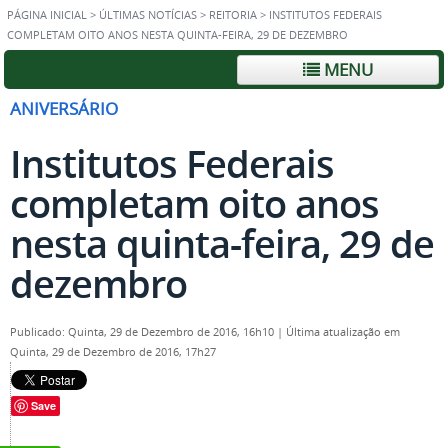
PÁGINA INICIAL
>
ÚLTIMAS NOTÍCIAS
>
REITORIA
>
INSTITUTOS FEDERAIS
COMPLETAM OITO ANOS NESTA QUINTA-FEIRA, 29 DE DEZEMBRO
MENU
ANIVERSÁRIO
Institutos Federais
completam oito anos
nesta quinta-feira, 29 de
dezembro
Publicado: Quinta, 29 de Dezembro de 2016, 16h10
|
Última atualização em
Quinta, 29 de Dezembro de 2016, 17h27
Save