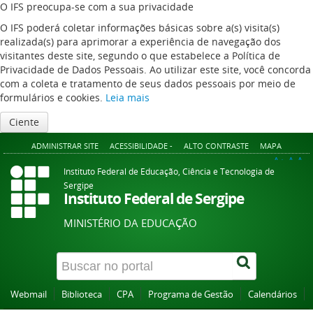
O IFS preocupa-se com a sua privacidade
O IFS poderá coletar informações básicas sobre a(s) visita(s)
realizada(s) para aprimorar a experiência de navegação dos
visitantes deste site, segundo o que estabelece a Política de
Privacidade de Dados Pessoais. Ao utilizar este site, você concorda
com a coleta e tratamento de seus dados pessoais por meio de
formulários e cookies.
Leia mais
Ciente
ADMINISTRAR SITE
ACESSIBILIDADE -
ALTO CONTRASTE
MAPA
A+
A
A-
Instituto Federal de Educação, Ciência e Tecnologia de
Sergipe
Instituto Federal de Sergipe
MINISTÉRIO DA EDUCAÇÃO
Webmail
Biblioteca
CPA
Programa de Gestão
Calendários