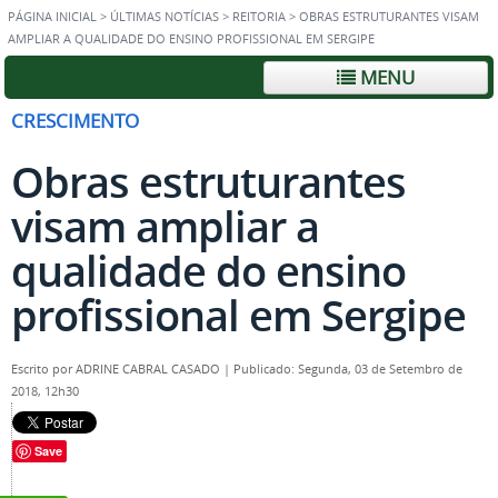
PÁGINA INICIAL
>
ÚLTIMAS NOTÍCIAS
>
REITORIA
>
OBRAS ESTRUTURANTES VISAM
AMPLIAR A QUALIDADE DO ENSINO PROFISSIONAL EM SERGIPE
MENU
CRESCIMENTO
Obras estruturantes
visam ampliar a
qualidade do ensino
profissional em Sergipe
Escrito por
ADRINE CABRAL CASADO
|
Publicado: Segunda, 03 de Setembro de
2018, 12h30
Save