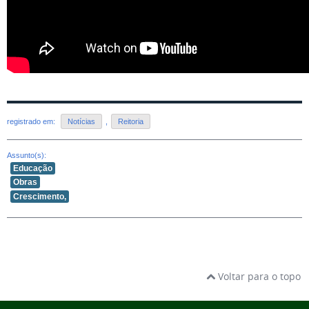
registrado em:
Notícias
,
Reitoria
Assunto(s):
Educação
Obras
Crescimento,
Voltar para o topo