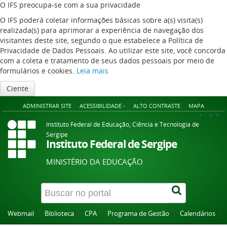
O IFS preocupa-se com a sua privacidade
O IFS poderá coletar informações básicas sobre a(s) visita(s)
realizada(s) para aprimorar a experiência de navegação dos
visitantes deste site, segundo o que estabelece a Política de
Privacidade de Dados Pessoais. Ao utilizar este site, você concorda
com a coleta e tratamento de seus dados pessoais por meio de
formulários e cookies.
Leia mais
Ciente
ADMINISTRAR SITE
ACESSIBILIDADE -
ALTO CONTRASTE
MAPA
A+
A
A-
Instituto Federal de Educação, Ciência e Tecnologia de
Sergipe
Instituto Federal de Sergipe
MINISTÉRIO DA EDUCAÇÃO
Webmail
Biblioteca
CPA
Programa de Gestão
Calendários