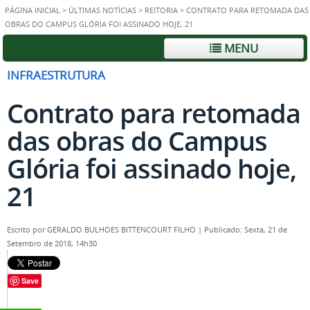
PÁGINA INICIAL
>
ÚLTIMAS NOTÍCIAS
>
REITORIA
>
CONTRATO PARA RETOMADA DAS
OBRAS DO CAMPUS GLÓRIA FOI ASSINADO HOJE, 21
MENU
INFRAESTRUTURA
Contrato para retomada
das obras do Campus
Glória foi assinado hoje,
21
Escrito por
GERALDO BULHOES BITTENCOURT FILHO
|
Publicado: Sexta, 21 de
Setembro de 2018, 14h30
Save