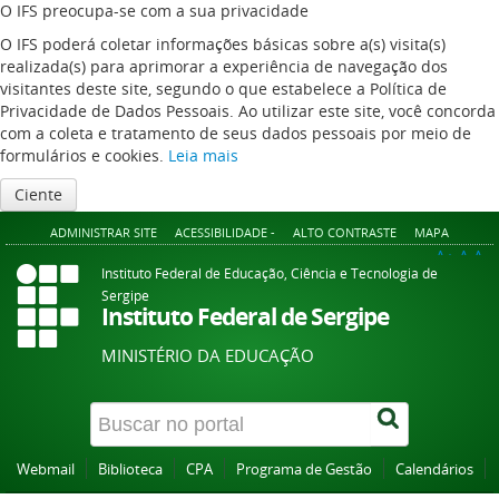
O IFS preocupa-se com a sua privacidade
O IFS poderá coletar informações básicas sobre a(s) visita(s)
realizada(s) para aprimorar a experiência de navegação dos
visitantes deste site, segundo o que estabelece a Política de
Privacidade de Dados Pessoais. Ao utilizar este site, você concorda
com a coleta e tratamento de seus dados pessoais por meio de
formulários e cookies.
Leia mais
Ciente
ADMINISTRAR SITE
ACESSIBILIDADE -
ALTO CONTRASTE
MAPA
A+
A
A-
Instituto Federal de Educação, Ciência e Tecnologia de
Sergipe
Instituto Federal de Sergipe
MINISTÉRIO DA EDUCAÇÃO
Webmail
Biblioteca
CPA
Programa de Gestão
Calendários