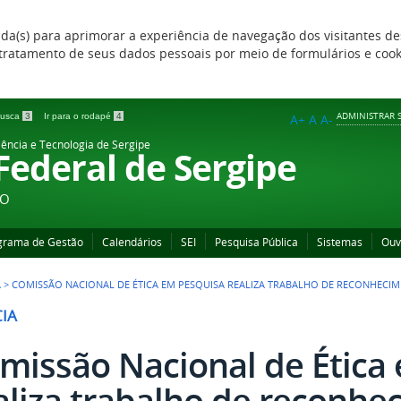
zada(s) para aprimorar a experiência de navegação dos visitantes de
 e tratamento de seus dados pessoais por meio de formulários e coo
ADMINISTRAR S
 busca
3
Ir para o rodapé
4
A+
A
A-
iência e Tecnologia de Sergipe
 Federal de Sergipe
ÃO
grama de Gestão
Calendários
SEI
Pesquisa Pública
Sistemas
Ouv
A
>
COMISSÃO NACIONAL DE ÉTICA EM PESQUISA REALIZA TRABALHO DE RECONHECIM
CIA
missão Nacional de Ética
aliza trabalho de reconhe