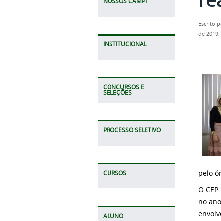
NOSSOS CAMPI
Escrito 
de 2019,
INSTITUCIONAL
CONCURSOS E
SELEÇÕES
PROCESSO SELETIVO
pelo ó
CURSOS
O CEP 
no ano
envolv
ALUNO