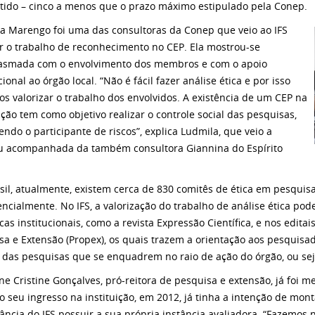
ido – cinco a menos que o prazo máximo estipulado pela Conep.
a Marengo foi uma das consultoras da Conep que veio ao IFS
ar o trabalho de reconhecimento no CEP. Ela mostrou-se
asmada com o envolvimento dos membros e com o apoio
cional ao órgão local. “Não é fácil fazer análise ética e por isso
s valorizar o trabalho dos envolvidos. A existência de um CEP na
uição tem como objetivo realizar o controle social das pesquisas,
endo o participante de riscos”, explica Ludmila, que veio a
u acompanhada da também consultora Giannina do Espírito
.
sil, atualmente, existem cerca de 830 comitês de ética em pesquis
ncialmente. No IFS, a valorização do trabalho de análise ética po
icas institucionais, como a revista Expressão Científica, e nos edita
sa e Extensão (Propex), os quais trazem a orientação aos pesquis
 das pesquisas que se enquadrem no raio de ação do órgão, ou se
ine Cristine Gonçalves, pró-reitora de pesquisa e extensão, já foi
o seu ingresso na instituição, em 2012, já tinha a intenção de mo
ância do IFS possuir a sua própria instância avaliadora. “Fazemos 