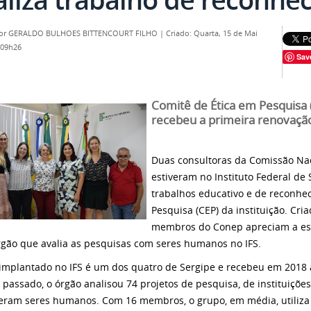
por
GERALDO BULHOES BITTENCOURT FILHO
|
Criado: Quarta, 15 de Mai
 09h26
Sav
Comitê de Ética em Pesquisa (
recebeu a primeira renovaç
Duas consultoras da Comissão Nac
estiveram no Instituto Federal de S
trabalhos educativo e de reconhe
Pesquisa (CEP) da instituição. Cri
membros do Conep apreciam a est
rgão que avalia as pesquisas com seres humanos no IFS.
implantado no IFS é um dos quatro de Sergipe e recebeu em 2018 
 passado, o órgão analisou 74 projetos de pesquisa, de instituiçõe
eram seres humanos. Com 16 membros, o grupo, em média, utiliza 