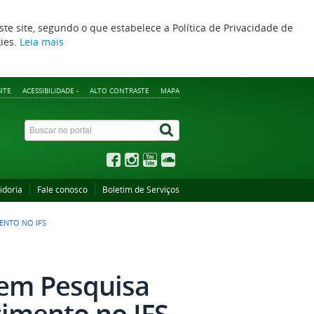
ste site, segundo o que estabelece a Política de Privacidade de
kies.
Leia mais
ITE
ACESSIBILIDADE -
ALTO CONTRASTE
MAPA
idoria
Fale conosco
Boletim de Serviços
ENTO NO IFS
 em Pesquisa
cimento no IFS