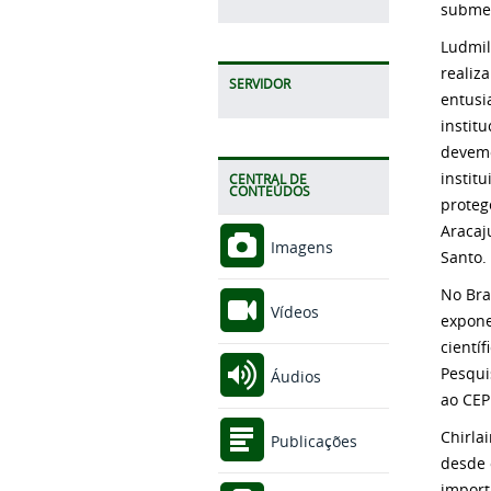
submet
Ludmil
realiz
SERVIDOR
entusi
institu
devemo
instit
CENTRAL DE
CONTEÚDOS
proteg
Aracaj
Imagens
Santo
No Bra
Vídeos
expone
científ
Pesqui
Áudios
ao CEP
Chirla
Publicações
desde 
import