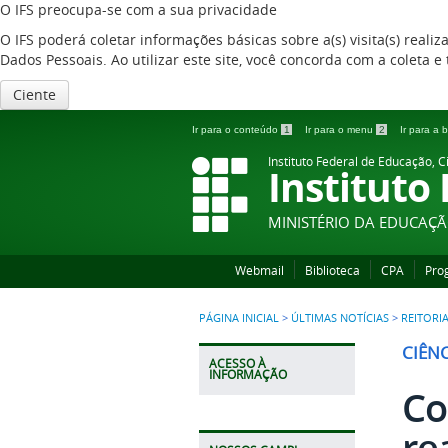
O IFS preocupa-se com a sua privacidade
O IFS poderá coletar informações básicas sobre a(s) visita(s) reali
Dados Pessoais. Ao utilizar este site, você concorda com a coleta
Ciente
Ir para o conteúdo
1
Ir para o menu
2
Ir para a
Instituto Federal de Educação, C
Instituto
MINISTÉRIO DA EDUCAÇ
Webmail
Biblioteca
CPA
Pro
PÁGINA INICIAL
>
ÚLTIMAS NOTÍCIAS
>
REITORI
CIÊN
ACESSO À
INFORMAÇÃO
Co
re