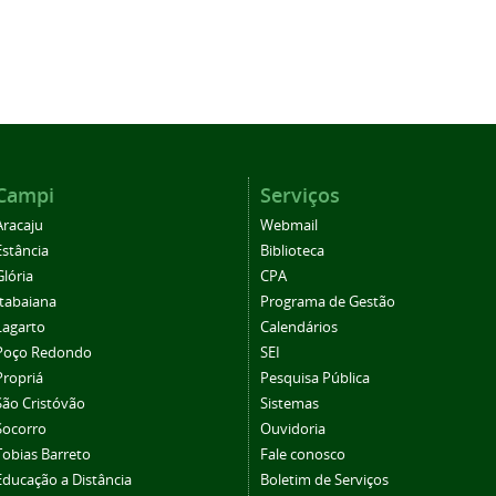
Campi
Serviços
Aracaju
Webmail
Estância
Biblioteca
Glória
CPA
Itabaiana
Programa de Gestão
Lagarto
Calendários
Poço Redondo
SEI
Propriá
Pesquisa Pública
São Cristóvão
Sistemas
Socorro
Ouvidoria
Tobias Barreto
Fale conosco
Educação a Distância
Boletim de Serviços