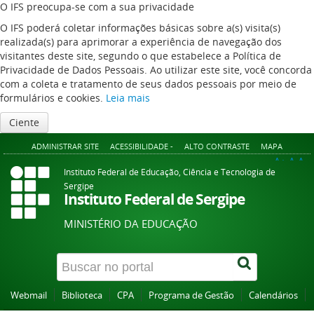
O IFS preocupa-se com a sua privacidade
O IFS poderá coletar informações básicas sobre a(s) visita(s)
realizada(s) para aprimorar a experiência de navegação dos
visitantes deste site, segundo o que estabelece a Política de
Privacidade de Dados Pessoais. Ao utilizar este site, você concorda
com a coleta e tratamento de seus dados pessoais por meio de
formulários e cookies.
Leia mais
Ciente
ADMINISTRAR SITE
ACESSIBILIDADE -
ALTO CONTRASTE
MAPA
A+
A
A-
Instituto Federal de Educação, Ciência e Tecnologia de
Sergipe
Instituto Federal de Sergipe
MINISTÉRIO DA EDUCAÇÃO
Webmail
Biblioteca
CPA
Programa de Gestão
Calendários