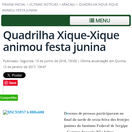
PÁGINA INICIAL
>
ÚLTIMAS NOTÍCIAS
>
ARACAJU
>
QUADRILHA XIQUE-XIQUE
ANIMOU FESTA JUNINA
MENU
Quadrilha Xique-Xique
animou festa junina
Publicado: Segunda, 13 de Junho de 2016, 15h00
|
Última atualização em Quinta,
12 de Janeiro de 2017, 10h47
Save
D
e
zenas de pessoas participaram no
final da tarde de sexta-feira dos festejos
juninos do Instituto Federal de Sergipe
– Campus Aracaju. Não faltou