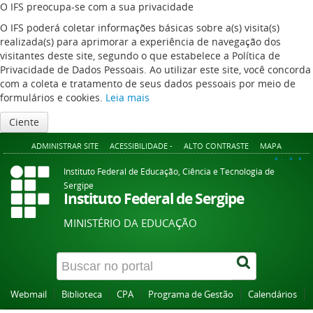
O IFS preocupa-se com a sua privacidade
O IFS poderá coletar informações básicas sobre a(s) visita(s)
realizada(s) para aprimorar a experiência de navegação dos
visitantes deste site, segundo o que estabelece a Política de
Privacidade de Dados Pessoais. Ao utilizar este site, você concorda
com a coleta e tratamento de seus dados pessoais por meio de
formulários e cookies.
Leia mais
Ciente
ADMINISTRAR SITE
ACESSIBILIDADE -
ALTO CONTRASTE
MAPA
A+
A
A-
Instituto Federal de Educação, Ciência e Tecnologia de
Sergipe
Instituto Federal de Sergipe
MINISTÉRIO DA EDUCAÇÃO
Webmail
Biblioteca
CPA
Programa de Gestão
Calendários