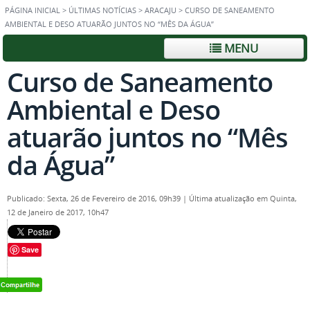
PÁGINA INICIAL
>
ÚLTIMAS NOTÍCIAS
>
ARACAJU
>
CURSO DE SANEAMENTO
AMBIENTAL E DESO ATUARÃO JUNTOS NO “MÊS DA ÁGUA”
MENU
Curso de Saneamento
Ambiental e Deso
atuarão juntos no “Mês
da Água”
Publicado: Sexta, 26 de Fevereiro de 2016, 09h39
|
Última atualização em Quinta,
12 de Janeiro de 2017, 10h47
Save