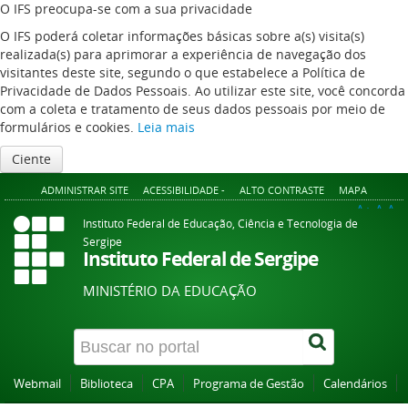
O IFS preocupa-se com a sua privacidade
O IFS poderá coletar informações básicas sobre a(s) visita(s)
realizada(s) para aprimorar a experiência de navegação dos
visitantes deste site, segundo o que estabelece a Política de
Privacidade de Dados Pessoais. Ao utilizar este site, você concorda
com a coleta e tratamento de seus dados pessoais por meio de
formulários e cookies.
Leia mais
Ciente
ADMINISTRAR SITE
ACESSIBILIDADE -
ALTO CONTRASTE
MAPA
A+
A
A-
Instituto Federal de Educação, Ciência e Tecnologia de
Sergipe
Instituto Federal de Sergipe
MINISTÉRIO DA EDUCAÇÃO
Webmail
Biblioteca
CPA
Programa de Gestão
Calendários