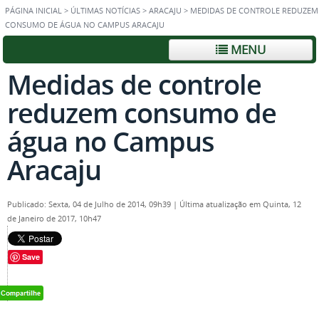
PÁGINA INICIAL
>
ÚLTIMAS NOTÍCIAS
>
ARACAJU
>
MEDIDAS DE CONTROLE REDUZEM
CONSUMO DE ÁGUA NO CAMPUS ARACAJU
MENU
Medidas de controle
reduzem consumo de
água no Campus
Aracaju
Publicado: Sexta, 04 de Julho de 2014, 09h39
|
Última atualização em Quinta, 12
de Janeiro de 2017, 10h47
Save