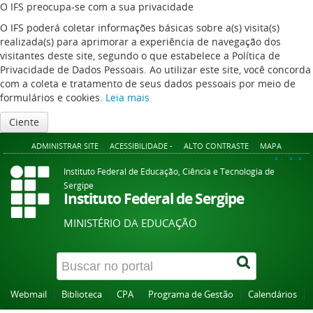
O IFS preocupa-se com a sua privacidade
O IFS poderá coletar informações básicas sobre a(s) visita(s)
realizada(s) para aprimorar a experiência de navegação dos
visitantes deste site, segundo o que estabelece a Política de
Privacidade de Dados Pessoais. Ao utilizar este site, você concorda
com a coleta e tratamento de seus dados pessoais por meio de
formulários e cookies.
Leia mais
Ciente
ADMINISTRAR SITE
ACESSIBILIDADE -
ALTO CONTRASTE
MAPA
A+
A
A-
Instituto Federal de Educação, Ciência e Tecnologia de
Sergipe
Instituto Federal de Sergipe
MINISTÉRIO DA EDUCAÇÃO
Webmail
Biblioteca
CPA
Programa de Gestão
Calendários