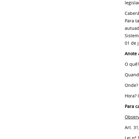
legisla
Caberá
Para t
autuad
Sistema
01 de 
Anote a
O quê?
Quando
Onde? 
Hora? 
Para c
Observ
Art. 31
Lei nº