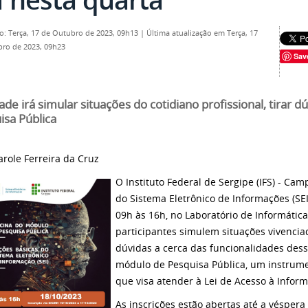
o: Terça, 17 de Outubro de 2023, 09h13
|
Última atualização em Terça, 17
ro de 2023, 09h23
Sav
ade irá simular situações do cotidiano profissional, tirar 
isa Pública
arole Ferreira da Cruz
O Instituto Federal de Sergipe (IFS) - Cam
do Sistema Eletrônico de Informações (SE
09h às 16h, no Laboratório de Informática 
participantes simulem situações vivenciad
dúvidas a cerca das funcionalidades de
módulo de Pesquisa Pública, um instrum
que visa atender à Lei de Acesso à Inform
As inscrições estão abertas até a véspera