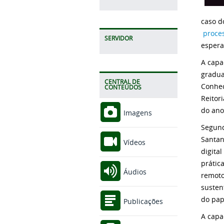
caso d
proces
SERVIDOR
espera
A capa
gradua
CENTRAL DE
Conhec
CONTEÚDOS
Reitor
do ano
Imagens
Segund
Santan
Vídeos
digita
prátic
Áudios
remoto
susten
do pap
Publicações
A capa