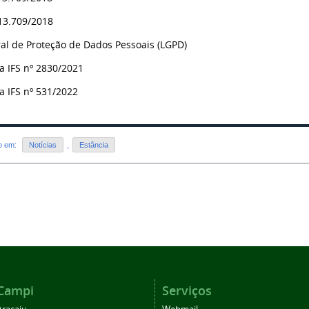
 13.709/2018
ral de Proteção de Dados Pessoais (LGPD)
ia IFS nº 2830/2021
ia IFS nº 531/2022
do em:
Notícias
,
Estância
Campi
Serviços