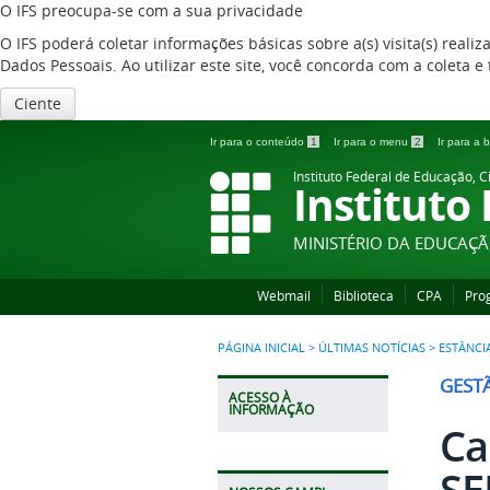
O IFS preocupa-se com a sua privacidade
O IFS poderá coletar informações básicas sobre a(s) visita(s) reali
Dados Pessoais. Ao utilizar este site, você concorda com a coleta
Ciente
Ir para o conteúdo
1
Ir para o menu
2
Ir para a
Instituto Federal de Educação, C
Instituto
MINISTÉRIO DA EDUCAÇ
Webmail
Biblioteca
CPA
Pro
PÁGINA INICIAL
>
ÚLTIMAS NOTÍCIAS
>
ESTÂNCI
GEST
ACESSO À
INFORMAÇÃO
Ca
SE