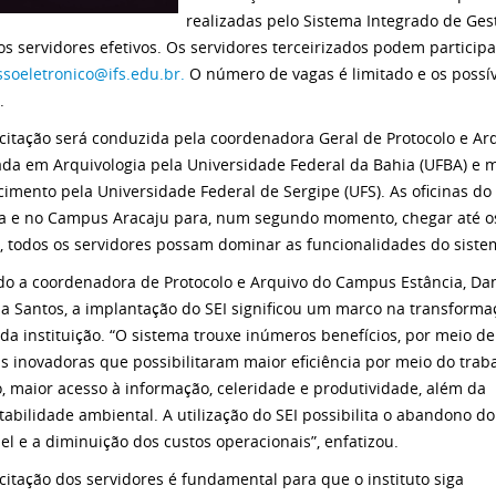
realizadas pelo Sistema Integrado de Ge
os servidores efetivos. Os servidores terceirizados podem particip
soeletronico@ifs.edu.br.
O número de vagas é limitado e os possíve
.
citação será conduzida pela coordenadora Geral de Protocolo e Ar
da em Arquivologia pela Universidade Federal da Bahia (UFBA) e 
imento pela Universidade Federal de Sergipe (UFS). As oficinas do 
ia e no Campus Aracaju para, num segundo momento, chegar até os c
, todos os servidores possam dominar as funcionalidades do siste
o a coordenadora de Protocolo e Arquivo do Campus Estância, Dan
a Santos, a implantação do SEI significou um marco na transforma
l da instituição. “O sistema trouxe inúmeros benefícios, por meio de
as inovadoras que possibilitaram maior eficiência por meio do trab
, maior acesso à informação, celeridade e produtividade, além da
tabilidade ambiental. A utilização do SEI possibilita o abandono do
el e a diminuição dos custos operacionais”, enfatizou.
citação dos servidores é fundamental para que o instituto siga