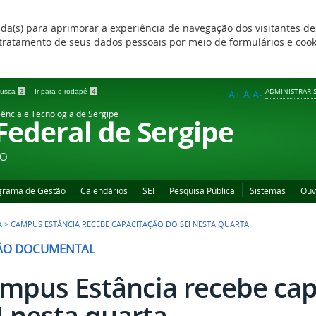
zada(s) para aprimorar a experiência de navegação dos visitantes de
 e tratamento de seus dados pessoais por meio de formulários e coo
ADMINISTRAR S
 busca
3
Ir para o rodapé
4
A+
A
A-
iência e Tecnologia de Sergipe
 Federal de Sergipe
ÃO
grama de Gestão
Calendários
SEI
Pesquisa Pública
Sistemas
Ouv
A
>
CAMPUS ESTÂNCIA RECEBE CAPACITAÇÃO DO SEI NESTA QUARTA
ÃO DOCUMENTAL
mpus Estância recebe cap
I nesta quarta