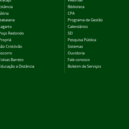
Aracaju
Webmail
Estância
Biblioteca
Glória
CPA
Itabaiana
Programa de Gestão
Lagarto
Calendários
Poço Redondo
SEI
Propriá
Pesquisa Pública
São Cristóvão
Sistemas
Socorro
Ouvidoria
Tobias Barreto
Fale conosco
Educação a Distância
Boletim de Serviços