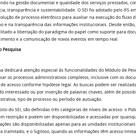
ndo na gestão documental e qualidade dos serviços prestados, c
ncia, transparência e sustentabilidade. O SEI foi adotado pelo IFS e
olução de processo eletrônico para auxiliar na execução do fluxo 
ho e na transparência das informações institucionais. Desde então
ilitado a libertação do paradigma do papel como suporte para do
imento e a comunicação de novos eventos em tempo real.
 Pesquisa
ina dedicará atenção especial às funcionalidades do Módulo de Pes
sar os processos administrativos completos, inclusive com os do
l de acesso conforme hipótese legal. As buscas podem ser realiza
o interessado ou por inserção de palavras chaves, além de possibi
strativa, tipo de processo ou período de autuação.
ito do SEI, são definidas três categorias de níveis de acesso: o P
m restrição e podem ser disponibilizadas e acessadas por quaisque
ações são disponibilizadas apenas para as unidades institucionais
ha tramitado; e o Sigiloso, quando as informações têm acesso limi