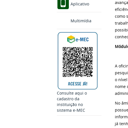
avança
Aplicativo
eficiê
como s
Multimídia
trabal
possib
conhec
Módulo
A ofic
pesqui
o níve
nome d
Consulte aqui o
admini
cadastro da
No âmb
instituição no
possue
sistema e-MEC
inform
já ten