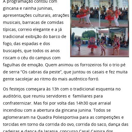
A programação contou com
gincana e rainha juninas,
apresentações culturais, atrações
musicais, barracas de comidas
típicas, correio elegante e a já
tradicional exibição do barco de
fogo, das espadas e dos
buscapés, que todos os anos
riscam o céu do campus com
fagulhas de emoção. Quem animou os forrozeiros foi o trio pé
de serra “Os cabras da peste”, que juntou os casais e fez muita
gente sacolejar ao ritmo do mais autêntico forró.
Os festejos começara às 13h com o tradicional esquenta no
auditório, que reuniu servidores e familiares para
confraternizar. Mas foi por volta das 14h30 que arraial
incendiou com a abertura da gincana junina. Todos se
aglomeraram na Quadra Poliesportiva para as competições e
torcidas em torno da corrida do ovo, corrida do saco, dança das
cadeiras e dança da laranja, concurso Casal Caipira dos