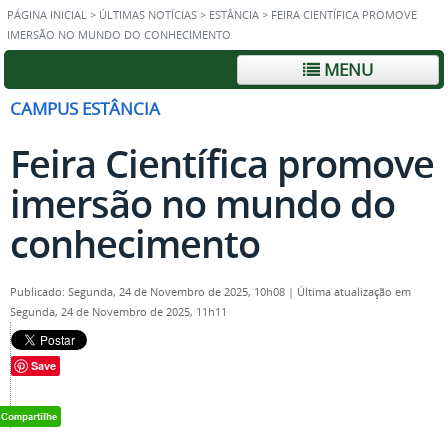
PÁGINA INICIAL
>
ÚLTIMAS NOTÍCIAS
>
ESTÂNCIA
>
FEIRA CIENTÍFICA PROMOVE
IMERSÃO NO MUNDO DO CONHECIMENTO
MENU
CAMPUS ESTÂNCIA
Feira Científica promove
imersão no mundo do
conhecimento
Publicado: Segunda, 24 de Novembro de 2025, 10h08
|
Última atualização em
Segunda, 24 de Novembro de 2025, 11h11
Save