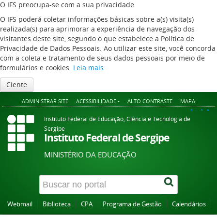
O IFS preocupa-se com a sua privacidade
O IFS poderá coletar informações básicas sobre a(s) visita(s)
realizada(s) para aprimorar a experiência de navegação dos
visitantes deste site, segundo o que estabelece a Política de
Privacidade de Dados Pessoais. Ao utilizar este site, você concorda
com a coleta e tratamento de seus dados pessoais por meio de
formulários e cookies.
Leia mais
Ciente
ADMINISTRAR SITE
ACESSIBILIDADE -
ALTO CONTRASTE
MAPA
A+
A
A-
Instituto Federal de Educação, Ciência e Tecnologia de
Sergipe
Instituto Federal de Sergipe
MINISTÉRIO DA EDUCAÇÃO
Webmail
Biblioteca
CPA
Programa de Gestão
Calendários