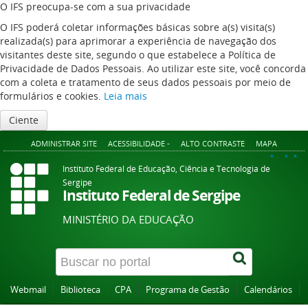
O IFS preocupa-se com a sua privacidade
O IFS poderá coletar informações básicas sobre a(s) visita(s)
realizada(s) para aprimorar a experiência de navegação dos
visitantes deste site, segundo o que estabelece a Política de
Privacidade de Dados Pessoais. Ao utilizar este site, você concorda
com a coleta e tratamento de seus dados pessoais por meio de
formulários e cookies.
Leia mais
Ciente
ADMINISTRAR SITE
ACESSIBILIDADE -
ALTO CONTRASTE
MAPA
A+
A
A-
Instituto Federal de Educação, Ciência e Tecnologia de
Sergipe
Instituto Federal de Sergipe
MINISTÉRIO DA EDUCAÇÃO
Webmail
Biblioteca
CPA
Programa de Gestão
Calendários