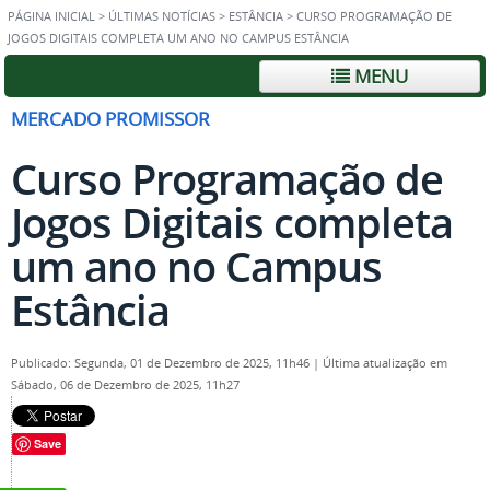
PÁGINA INICIAL
>
ÚLTIMAS NOTÍCIAS
>
ESTÂNCIA
>
CURSO PROGRAMAÇÃO DE
JOGOS DIGITAIS COMPLETA UM ANO NO CAMPUS ESTÂNCIA
MENU
MERCADO PROMISSOR
Curso Programação de
Jogos Digitais completa
um ano no Campus
Estância
Publicado: Segunda, 01 de Dezembro de 2025, 11h46
|
Última atualização em
Sábado, 06 de Dezembro de 2025, 11h27
Save