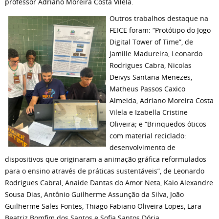
professor Adriano Moreira Costa Vilela.
Outros trabalhos destaque na
FEICE foram: “Protótipo do Jogo
Digital Tower of Time”, de
Jamille Madureira, Leonardo
Rodrigues Cabra, Nicolas
Deivys Santana Menezes,
Matheus Passos Caxico
Almeida, Adriano Moreira Costa
Vilela e Izabella Cristine
Oliveira; e “Brinquedos óticos
com material reciclado:
desenvolvimento de
dispositivos que originaram a animação gráfica reformulados
para o ensino através de práticas sustentáveis”, de Leonardo
Rodrigues Cabral, Anaide Dantas do Amor Neta, Kaio Alexandre
Sousa Dias, Antônio Guilherme Assunção da Silva, João
Guilherme Sales Fontes, Thiago Fabiano Oliveira Lopes, Lara
Beatriz Bomfim dos Santos e Sofia Santos Dória.