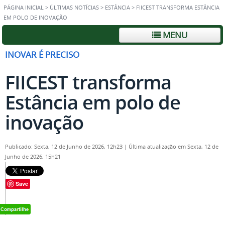
PÁGINA INICIAL
>
ÚLTIMAS NOTÍCIAS
>
ESTÂNCIA
>
FIICEST TRANSFORMA ESTÂNCIA
EM POLO DE INOVAÇÃO
MENU
INOVAR É PRECISO
FIICEST transforma
Estância em polo de
inovação
Publicado: Sexta, 12 de Junho de 2026, 12h23
|
Última atualização em Sexta, 12 de
Junho de 2026, 15h21
Save