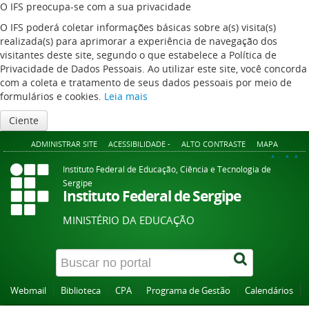
O IFS preocupa-se com a sua privacidade
O IFS poderá coletar informações básicas sobre a(s) visita(s)
realizada(s) para aprimorar a experiência de navegação dos
visitantes deste site, segundo o que estabelece a Política de
Privacidade de Dados Pessoais. Ao utilizar este site, você concorda
com a coleta e tratamento de seus dados pessoais por meio de
formulários e cookies.
Leia mais
Ciente
ADMINISTRAR SITE
ACESSIBILIDADE -
ALTO CONTRASTE
MAPA
A+
A
A-
Instituto Federal de Educação, Ciência e Tecnologia de
Sergipe
Instituto Federal de Sergipe
MINISTÉRIO DA EDUCAÇÃO
Webmail
Biblioteca
CPA
Programa de Gestão
Calendários