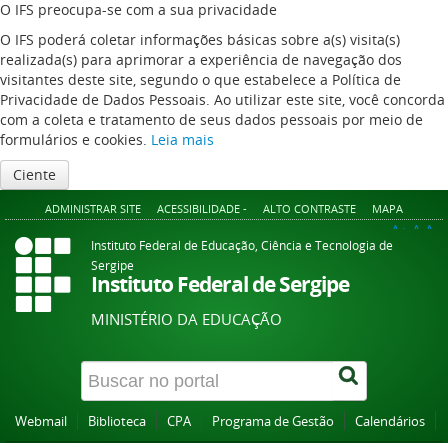
O IFS preocupa-se com a sua privacidade
O IFS poderá coletar informações básicas sobre a(s) visita(s)
realizada(s) para aprimorar a experiência de navegação dos
visitantes deste site, segundo o que estabelece a Política de
Privacidade de Dados Pessoais. Ao utilizar este site, você concorda
com a coleta e tratamento de seus dados pessoais por meio de
formulários e cookies.
Leia mais
Ciente
ADMINISTRAR SITE
ACESSIBILIDADE -
ALTO CONTRASTE
MAPA
A+
A
A-
Instituto Federal de Educação, Ciência e Tecnologia de
Sergipe
Instituto Federal de Sergipe
MINISTÉRIO DA EDUCAÇÃO
Webmail
Biblioteca
CPA
Programa de Gestão
Calendários