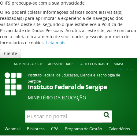
O IFS preocupa-se com a sua privacidade
O IFS poderá coletar informações básicas sobre a(s) visita(s)
realizada(s) para aprimorar a experiência de navegação dos
visitantes deste site, segundo o que estabelece a Política de
Privacidade de Dados Pessoais. Ao utilizar este site, você concorda
com a coleta e tratamento de seus dados pessoais por meio de
formulários e cookies.
Leia mais
Ciente
ADMINISTRAR SITE
ACESSIBILIDADE -
ALTO CONTRASTE
MAPA
A+
A
A-
Instituto Federal de Educação, Ciência e Tecnologia de
Sergipe
Instituto Federal de Sergipe
MINISTÉRIO DA EDUCAÇÃO
Webmail
Biblioteca
CPA
Programa de Gestão
Calendários