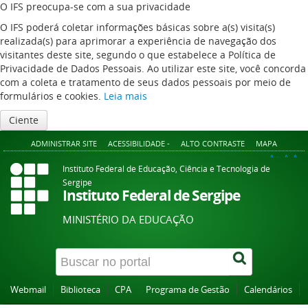
O IFS preocupa-se com a sua privacidade
O IFS poderá coletar informações básicas sobre a(s) visita(s)
realizada(s) para aprimorar a experiência de navegação dos
visitantes deste site, segundo o que estabelece a Política de
Privacidade de Dados Pessoais. Ao utilizar este site, você concorda
com a coleta e tratamento de seus dados pessoais por meio de
formulários e cookies.
Leia mais
Ciente
ADMINISTRAR SITE
ACESSIBILIDADE -
ALTO CONTRASTE
MAPA
A+
A
A-
Instituto Federal de Educação, Ciência e Tecnologia de
Sergipe
Instituto Federal de Sergipe
MINISTÉRIO DA EDUCAÇÃO
Webmail
Biblioteca
CPA
Programa de Gestão
Calendários