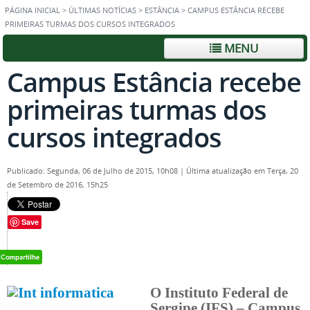
PÁGINA INICIAL
>
ÚLTIMAS NOTÍCIAS
>
ESTÂNCIA
>
CAMPUS ESTÂNCIA RECEBE
PRIMEIRAS TURMAS DOS CURSOS INTEGRADOS
MENU
Campus Estância recebe
primeiras turmas dos
cursos integrados
Publicado: Segunda, 06 de Julho de 2015, 10h08
|
Última atualização em Terça, 20
de Setembro de 2016, 15h25
Save
O Instituto Federal de
Sergipe (IFS) – Campus