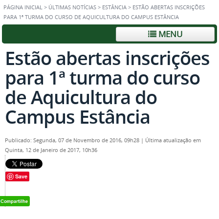
PÁGINA INICIAL
>
ÚLTIMAS NOTÍCIAS
>
ESTÂNCIA
>
ESTÃO ABERTAS INSCRIÇÕES
PARA 1ª TURMA DO CURSO DE AQUICULTURA DO CAMPUS ESTÂNCIA
MENU
Estão abertas inscrições
para 1ª turma do curso
de Aquicultura do
Campus Estância
Publicado: Segunda, 07 de Novembro de 2016, 09h28
|
Última atualização em
Quinta, 12 de Janeiro de 2017, 10h36
Save