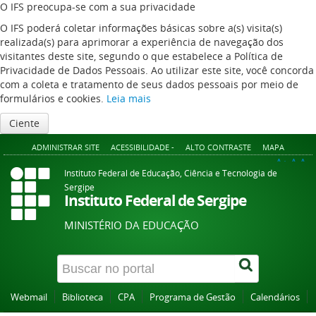
O IFS preocupa-se com a sua privacidade
O IFS poderá coletar informações básicas sobre a(s) visita(s)
realizada(s) para aprimorar a experiência de navegação dos
visitantes deste site, segundo o que estabelece a Política de
Privacidade de Dados Pessoais. Ao utilizar este site, você concorda
com a coleta e tratamento de seus dados pessoais por meio de
formulários e cookies.
Leia mais
Ciente
ADMINISTRAR SITE
ACESSIBILIDADE -
ALTO CONTRASTE
MAPA
A+
A
A-
Instituto Federal de Educação, Ciência e Tecnologia de
Sergipe
Instituto Federal de Sergipe
MINISTÉRIO DA EDUCAÇÃO
Webmail
Biblioteca
CPA
Programa de Gestão
Calendários