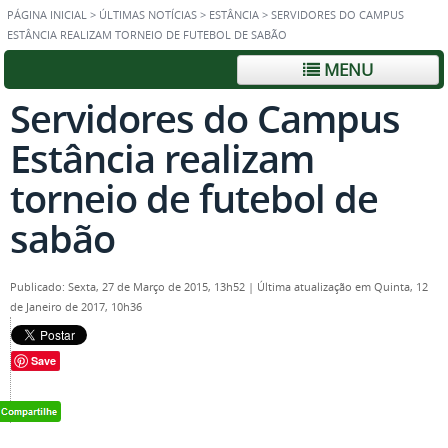
PÁGINA INICIAL
>
ÚLTIMAS NOTÍCIAS
>
ESTÂNCIA
>
SERVIDORES DO CAMPUS
ESTÂNCIA REALIZAM TORNEIO DE FUTEBOL DE SABÃO
MENU
Servidores do Campus
Estância realizam
torneio de futebol de
sabão
Publicado: Sexta, 27 de Março de 2015, 13h52
|
Última atualização em Quinta, 12
de Janeiro de 2017, 10h36
Save