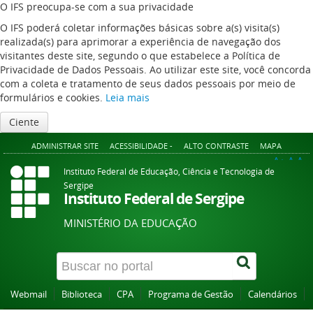
O IFS preocupa-se com a sua privacidade
O IFS poderá coletar informações básicas sobre a(s) visita(s)
realizada(s) para aprimorar a experiência de navegação dos
visitantes deste site, segundo o que estabelece a Política de
Privacidade de Dados Pessoais. Ao utilizar este site, você concorda
com a coleta e tratamento de seus dados pessoais por meio de
formulários e cookies.
Leia mais
Ciente
ADMINISTRAR SITE
ACESSIBILIDADE -
ALTO CONTRASTE
MAPA
A+
A
A-
Instituto Federal de Educação, Ciência e Tecnologia de
Sergipe
Instituto Federal de Sergipe
MINISTÉRIO DA EDUCAÇÃO
Webmail
Biblioteca
CPA
Programa de Gestão
Calendários