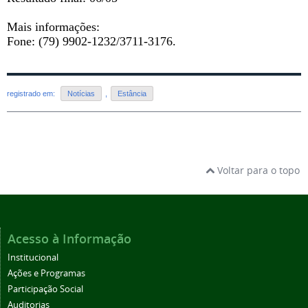
Mais informações:
Fone: (79) 9902-1232/3711-3176.
registrado em:
Notícias
,
Estância
Voltar para o topo
Acesso à Informação
Institucional
Ações e Programas
Participação Social
Auditorias