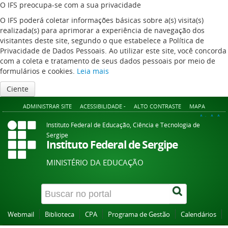
O IFS preocupa-se com a sua privacidade
O IFS poderá coletar informações básicas sobre a(s) visita(s)
realizada(s) para aprimorar a experiência de navegação dos
visitantes deste site, segundo o que estabelece a Política de
Privacidade de Dados Pessoais. Ao utilizar este site, você concorda
com a coleta e tratamento de seus dados pessoais por meio de
formulários e cookies.
Leia mais
Ciente
ADMINISTRAR SITE
ACESSIBILIDADE -
ALTO CONTRASTE
MAPA
A+
A
A-
Instituto Federal de Educação, Ciência e Tecnologia de
Sergipe
Instituto Federal de Sergipe
MINISTÉRIO DA EDUCAÇÃO
Webmail
Biblioteca
CPA
Programa de Gestão
Calendários