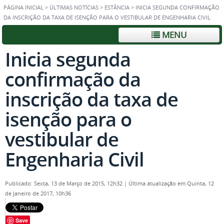
PÁGINA INICIAL
>
ÚLTIMAS NOTÍCIAS
>
ESTÂNCIA
>
INICIA SEGUNDA CONFIRMAÇÃO
DA INSCRIÇÃO DA TAXA DE ISENÇÃO PARA O VESTIBULAR DE ENGENHARIA CIVIL
MENU
Inicia segunda
confirmação da
inscrição da taxa de
isenção para o
vestibular de
Engenharia Civil
Publicado: Sexta, 13 de Março de 2015, 12h32
|
Última atualização em Quinta, 12
de Janeiro de 2017, 10h36
Save