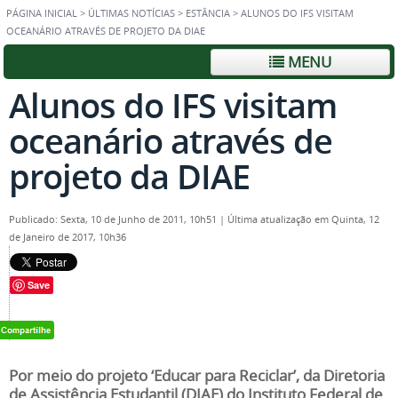
PÁGINA INICIAL
>
ÚLTIMAS NOTÍCIAS
>
ESTÂNCIA
>
ALUNOS DO IFS VISITAM
OCEANÁRIO ATRAVÉS DE PROJETO DA DIAE
MENU
Alunos do IFS visitam
oceanário através de
projeto da DIAE
Publicado: Sexta, 10 de Junho de 2011, 10h51
|
Última atualização em Quinta, 12
de Janeiro de 2017, 10h36
Save
Por meio do projeto ‘Educar para Reciclar’, da Diretoria
de Assistência Estudantil (DIAE) do Instituto Federal de