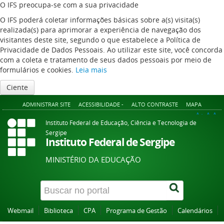
O IFS preocupa-se com a sua privacidade
O IFS poderá coletar informações básicas sobre a(s) visita(s)
realizada(s) para aprimorar a experiência de navegação dos
visitantes deste site, segundo o que estabelece a Política de
Privacidade de Dados Pessoais. Ao utilizar este site, você concorda
com a coleta e tratamento de seus dados pessoais por meio de
formulários e cookies.
Leia mais
Ciente
ADMINISTRAR SITE
ACESSIBILIDADE -
ALTO CONTRASTE
MAPA
A+
A
A-
Instituto Federal de Educação, Ciência e Tecnologia de
Sergipe
Instituto Federal de Sergipe
MINISTÉRIO DA EDUCAÇÃO
Webmail
Biblioteca
CPA
Programa de Gestão
Calendários