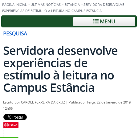
PÁGINA INICIAL
>
ÚLTIMAS NOTÍCIAS
>
ESTÂNCIA
>
SERVIDORA DESENVOLVE
EXPERIÊNCIAS DE ESTÍMULO À LEITURA NO CAMPUS ESTÂNCIA
MENU
PESQUISA
Servidora desenvolve
experiências de
estímulo à leitura no
Campus Estância
Escrito por
CAROLE FERREIRA DA CRUZ
|
Publicado: Terça, 22 de Janeiro de 2019,
12h06
Save