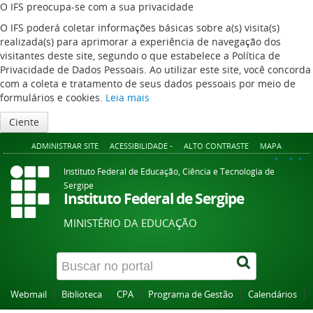
O IFS preocupa-se com a sua privacidade
O IFS poderá coletar informações básicas sobre a(s) visita(s)
realizada(s) para aprimorar a experiência de navegação dos
visitantes deste site, segundo o que estabelece a Política de
Privacidade de Dados Pessoais. Ao utilizar este site, você concorda
com a coleta e tratamento de seus dados pessoais por meio de
formulários e cookies.
Leia mais
Ciente
ADMINISTRAR SITE
ACESSIBILIDADE -
ALTO CONTRASTE
MAPA
A+
A
A-
Instituto Federal de Educação, Ciência e Tecnologia de
Sergipe
Instituto Federal de Sergipe
MINISTÉRIO DA EDUCAÇÃO
Webmail
Biblioteca
CPA
Programa de Gestão
Calendários