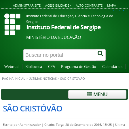
ADMINISTRAR SITE
ACESSIBILIDADE -
ALTO CONTRASTE
MAPA
A+
A
A-
Instituto Federal de Educação, Ciência e Tecnologia de
Sergipe
Instituto Federal de Sergipe
MINISTÉRIO DA EDUCAÇÃO
Webmail
Biblioteca
CPA
Programa de Gestão
Calendários
PÁGINA INICIAL
>
ÚLTIMAS NOTÍCIAS
>
SÃO CRISTÓVÃO
MENU
SÃO CRISTÓVÃO
Escrito por
Administrador
|
Criado: Terça, 20 de Setembro de 2016, 15h25
|
Última