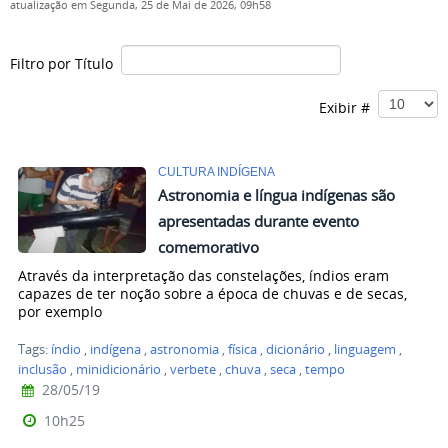
atualização em Segunda, 25 de Mai de 2026, 09h58
Filtro por Título
Exibir #
CULTURA INDÍGENA
Astronomia e língua indígenas são
apresentadas durante evento
comemorativo
Através da interpretação das constelações, índios eram
capazes de ter noção sobre a época de chuvas e de secas,
por exemplo
Tags:
índio
,
indígena
,
astronomia
,
física
,
dicionário
,
linguagem
,
inclusão
,
minidicionário
,
verbete
,
chuva
,
seca
,
tempo
28/05/19
10h25