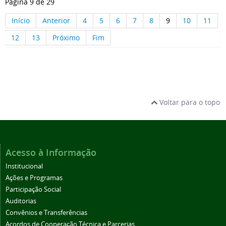
Página 9 de 29
Início
Anterior
4
5
6
7
8
9
10
11
12
13
Próximo
Fim
Voltar para o topo
Acesso à Informação
Institucional
Ações e Programas
Participação Social
Auditorias
Convênios e Transferências
Acordos de Cooperação Técnica e Parcerias