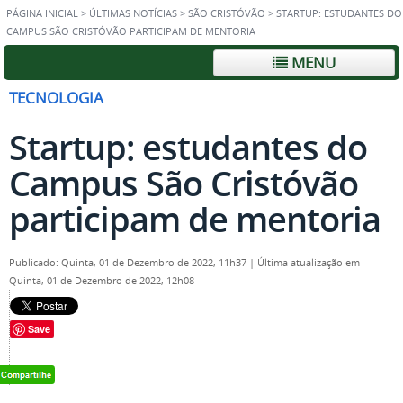
PÁGINA INICIAL
>
ÚLTIMAS NOTÍCIAS
>
SÃO CRISTÓVÃO
>
STARTUP: ESTUDANTES DO
CAMPUS SÃO CRISTÓVÃO PARTICIPAM DE MENTORIA
MENU
TECNOLOGIA
Startup: estudantes do
Campus São Cristóvão
participam de mentoria
Publicado: Quinta, 01 de Dezembro de 2022, 11h37
|
Última atualização em
Quinta, 01 de Dezembro de 2022, 12h08
Save