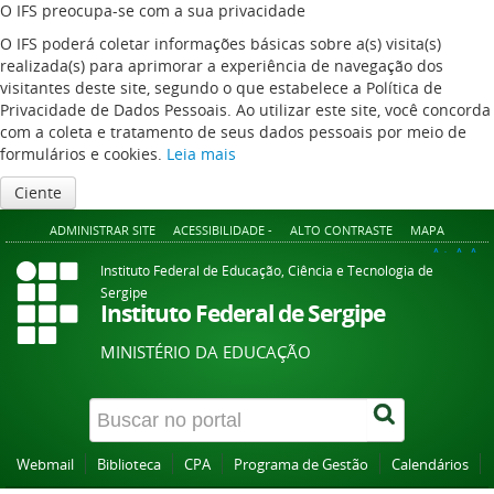
O IFS preocupa-se com a sua privacidade
O IFS poderá coletar informações básicas sobre a(s) visita(s)
realizada(s) para aprimorar a experiência de navegação dos
visitantes deste site, segundo o que estabelece a Política de
Privacidade de Dados Pessoais. Ao utilizar este site, você concorda
com a coleta e tratamento de seus dados pessoais por meio de
formulários e cookies.
Leia mais
Ciente
ADMINISTRAR SITE
ACESSIBILIDADE -
ALTO CONTRASTE
MAPA
A+
A
A-
Instituto Federal de Educação, Ciência e Tecnologia de
Sergipe
Instituto Federal de Sergipe
MINISTÉRIO DA EDUCAÇÃO
Webmail
Biblioteca
CPA
Programa de Gestão
Calendários