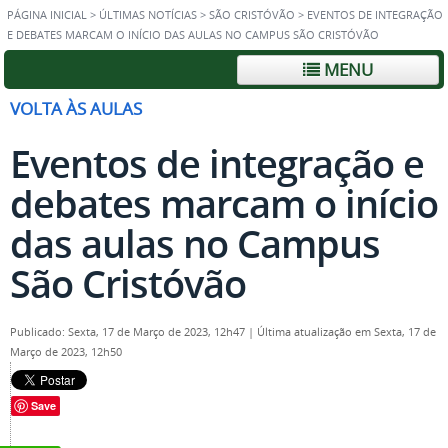
PÁGINA INICIAL
>
ÚLTIMAS NOTÍCIAS
>
SÃO CRISTÓVÃO
>
EVENTOS DE INTEGRAÇÃO
E DEBATES MARCAM O INÍCIO DAS AULAS NO CAMPUS SÃO CRISTÓVÃO
MENU
VOLTA ÀS AULAS
Eventos de integração e
debates marcam o início
das aulas no Campus
São Cristóvão
Publicado: Sexta, 17 de Março de 2023, 12h47
|
Última atualização em Sexta, 17 de
Março de 2023, 12h50
Save