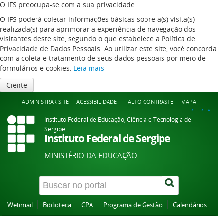
O IFS preocupa-se com a sua privacidade
O IFS poderá coletar informações básicas sobre a(s) visita(s)
realizada(s) para aprimorar a experiência de navegação dos
visitantes deste site, segundo o que estabelece a Política de
Privacidade de Dados Pessoais. Ao utilizar este site, você concorda
com a coleta e tratamento de seus dados pessoais por meio de
formulários e cookies.
Leia mais
Ciente
ADMINISTRAR SITE
ACESSIBILIDADE -
ALTO CONTRASTE
MAPA
A+
A
A-
Instituto Federal de Educação, Ciência e Tecnologia de
Sergipe
Instituto Federal de Sergipe
MINISTÉRIO DA EDUCAÇÃO
Webmail
Biblioteca
CPA
Programa de Gestão
Calendários