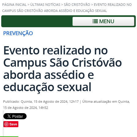
PÁGINA INICIAL
>
ÚLTIMAS NOTÍCIAS
>
SÃO CRISTÓVÃO
>
EVENTO REALIZADO NO
CAMPUS SÃO CRISTÓVÃO ABORDA ASSÉDIO E EDUCAÇÃO SEXUAL
MENU
PREVENÇÃO
Evento realizado no
Campus São Cristóvão
aborda assédio e
educação sexual
Publicado: Quinta, 15 de Agosto de 2024, 12h17
|
Última atualização em Quinta,
15 de Agosto de 2024, 14h52
Save