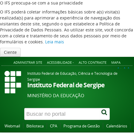
O IFS preocupa-se com a sua privacidade
O IFS poderá coletar informações básicas sobre a(s) visita(s)
realizada(s) para aprimorar a experiência de navegação dos
visitantes deste site, segundo o que estabelece a Política de
Privacidade de Dados Pessoais. Ao utilizar este site, você concorda
com a coleta e tratamento de seus dados pessoais por meio de
formulários e cookies.
Leia mais
Ciente
ADMINISTRAR SITE
ACESSIBILIDADE -
ALTO CONTRASTE
MAPA
A+
A
A-
Instituto Federal de Educação, Ciência e Tecnologia de
Sergipe
Instituto Federal de Sergipe
MINISTÉRIO DA EDUCAÇÃO
Webmail
Biblioteca
CPA
Programa de Gestão
Calendários