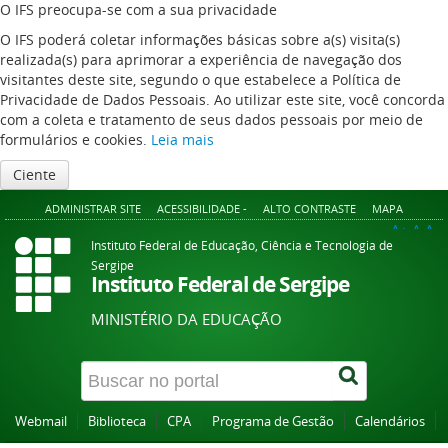
O IFS preocupa-se com a sua privacidade
O IFS poderá coletar informações básicas sobre a(s) visita(s)
realizada(s) para aprimorar a experiência de navegação dos
visitantes deste site, segundo o que estabelece a Política de
Privacidade de Dados Pessoais. Ao utilizar este site, você concorda
com a coleta e tratamento de seus dados pessoais por meio de
formulários e cookies.
Leia mais
Ciente
ADMINISTRAR SITE
ACESSIBILIDADE -
ALTO CONTRASTE
MAPA
A+
A
A-
Instituto Federal de Educação, Ciência e Tecnologia de
Sergipe
Instituto Federal de Sergipe
MINISTÉRIO DA EDUCAÇÃO
Webmail
Biblioteca
CPA
Programa de Gestão
Calendários