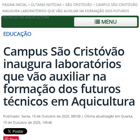
PÁGINA INICIAL
>
ÚLTIMAS NOTÍCIAS
>
SÃO CRISTÓVÃO
>
CAMPUS SÃO CRISTÓVÃO
INAUGURA LABORATÓRIOS QUE VÃO AUXILIAR NA FORMAÇÃO DOS FUTUROS
TÉCNICOS EM AQUICULTURA
MENU
EDUCAÇÃO
Campus São Cristóvão
inaugura laboratórios
que vão auxiliar na
formação dos futuros
técnicos em Aquicultura
Publicado: Sexta, 10 de Outubro de 2025, 08h58
|
Última atualização em Quarta,
15 de Outubro de 2025, 14h46
Save