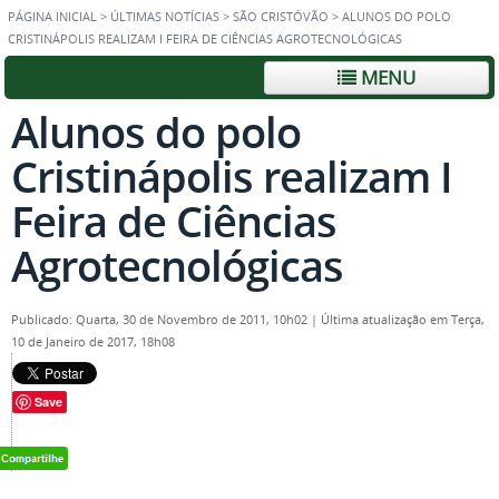
PÁGINA INICIAL
>
ÚLTIMAS NOTÍCIAS
>
SÃO CRISTÓVÃO
>
ALUNOS DO POLO
CRISTINÁPOLIS REALIZAM I FEIRA DE CIÊNCIAS AGROTECNOLÓGICAS
MENU
Alunos do polo
Cristinápolis realizam I
Feira de Ciências
Agrotecnológicas
Publicado: Quarta, 30 de Novembro de 2011, 10h02
|
Última atualização em Terça,
10 de Janeiro de 2017, 18h08
Save