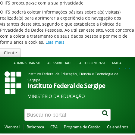
O IFS preocupa-se com a sua privacidade
O IFS poderá coletar informações básicas sobre a(s) visita(s)
realizada(s) para aprimorar a experiência de navegação dos
visitantes deste site, segundo o que estabelece a Política de
Privacidade de Dados Pessoais. Ao utilizar este site, você concorda
com a coleta e tratamento de seus dados pessoais por meio de
formulários e cookies.
Leia mais
Ciente
ADMINISTRAR SITE
ACESSIBILIDADE -
ALTO CONTRASTE
MAPA
A+
A
A-
Instituto Federal de Educação, Ciência e Tecnologia de
Sergipe
Instituto Federal de Sergipe
MINISTÉRIO DA EDUCAÇÃO
Webmail
Biblioteca
CPA
Programa de Gestão
Calendários