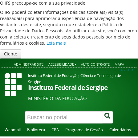
O IFS preocupa-se com a sua privacidade
O IFS poderá coletar informações básicas sobre a(s) visita(s)
realizada(s) para aprimorar a experiência de navegação dos
visitantes deste site, segundo o que estabelece a Política de
Privacidade de Dados Pessoais. Ao utilizar este site, você concorda
com a coleta e tratamento de seus dados pessoais por meio de
formulários e cookies.
Leia mais
Ciente
ADMINISTRAR SITE
ACESSIBILIDADE -
ALTO CONTRASTE
MAPA
A+
A
A-
Instituto Federal de Educação, Ciência e Tecnologia de
Sergipe
Instituto Federal de Sergipe
MINISTÉRIO DA EDUCAÇÃO
Webmail
Biblioteca
CPA
Programa de Gestão
Calendários