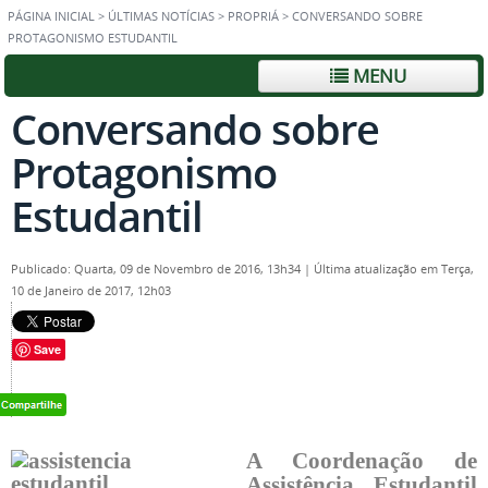
PÁGINA INICIAL
>
ÚLTIMAS NOTÍCIAS
>
PROPRIÁ
>
CONVERSANDO SOBRE
PROTAGONISMO ESTUDANTIL
MENU
Conversando sobre
Protagonismo
Estudantil
Publicado: Quarta, 09 de Novembro de 2016, 13h34
|
Última atualização em Terça,
10 de Janeiro de 2017, 12h03
Save
A Coordenação de
Assistência Estudantil