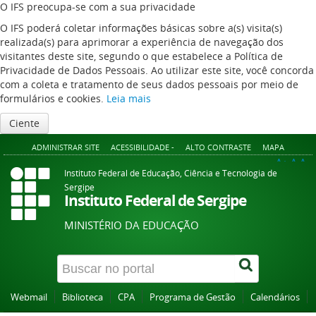
O IFS preocupa-se com a sua privacidade
O IFS poderá coletar informações básicas sobre a(s) visita(s)
realizada(s) para aprimorar a experiência de navegação dos
visitantes deste site, segundo o que estabelece a Política de
Privacidade de Dados Pessoais. Ao utilizar este site, você concorda
com a coleta e tratamento de seus dados pessoais por meio de
formulários e cookies.
Leia mais
Ciente
ADMINISTRAR SITE
ACESSIBILIDADE -
ALTO CONTRASTE
MAPA
A+
A
A-
Instituto Federal de Educação, Ciência e Tecnologia de
Sergipe
Instituto Federal de Sergipe
MINISTÉRIO DA EDUCAÇÃO
Webmail
Biblioteca
CPA
Programa de Gestão
Calendários