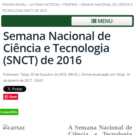
PÁGINA INICIAL
>
ÚLTIMAS NOTÍCIAS
>
PROPRIÁ
>
SEMANA NACIONAL DE CIÊNCIA E
TECNOLOGIA (SNCT) DE 2016
MENU
Semana Nacional de
Ciência e Tecnologia
(SNCT) de 2016
Publicado: Terça, 25 de Outubro de 2016, 09h20
|
Última atualização em Terça, 10
de Janeiro de 2017, 12h03
Save
A Semana Nacional de
Ciência e Tecnologia